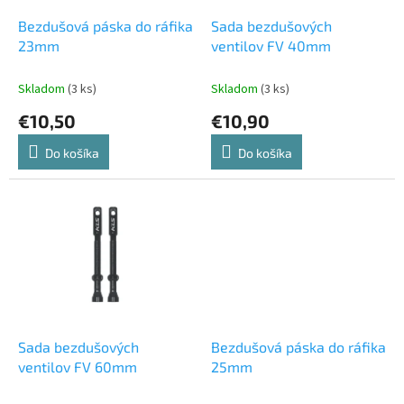
o
o
d
Bezdušová páska do ráfika
Sada bezdušových
v
u
23mm
ventilov FV 40mm
k
t
Skladom
(3 ks)
Skladom
(3 ks)
o
€10,50
€10,90
v
Do košíka
Do košíka
Sada bezdušových
Bezdušová páska do ráfika
ventilov FV 60mm
25mm