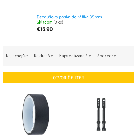
Bezdušová páska do ráfika 35mm
Skladom
(3 ks)
€16,90
R
a
Najlacnejšie
Najdrahšie
Najpredávanejšie
Abecedne
d
e
n
OTVORIŤ FILTER
i
e
V
p
ý
r
p
o
i
d
s
u
p
k
r
t