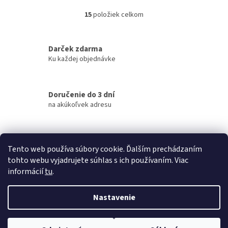
15
položiek celkom
O
v
l
á
Darček zdarma
d
Ku každej objednávke
a
c
i
Doručenie do 3 dní
e
na akúkoľvek adresu
p
r
v
k
Garancia doručenia
y
Tento web používa súbory cookie. Ďalším prechádzaním
nepoškodeného tovaru
v
tohto webu vyjadrujete súhlas s ich používaním. Viac
ý
informácií
tu
.
p
Z
i
á
s
Nastavenie
Vytvoril Shoptet
p
u
ä
t