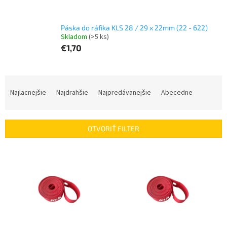
Páska do ráfika KLS 28 / 29 x 22mm (22 - 622)
Skladom
(>5 ks)
€1,70
R
a
Najlacnejšie
Najdrahšie
Najpredávanejšie
Abecedne
d
e
n
OTVORIŤ FILTER
i
e
V
p
ý
r
p
o
i
d
s
u
p
k
r
t