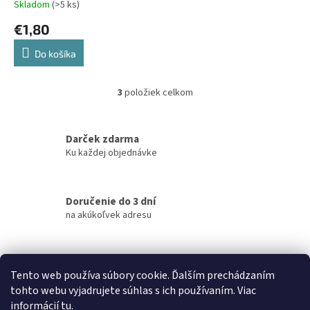
Skladom
(>5 ks)
€1,80
Do košíka
3
položiek celkom
O
v
l
á
Darček zdarma
d
Ku každej objednávke
a
c
i
Doručenie do 3 dní
e
na akúkoľvek adresu
p
r
v
k
Garancia doručenia
y
Tento web používa súbory cookie. Ďalším prechádzaním
nepoškodeného tovaru
v
tohto webu vyjadrujete súhlas s ich používaním. Viac
ý
informácií
tu
.
p