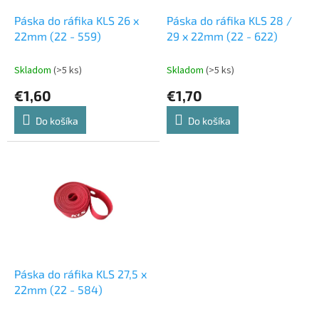
o
o
d
Páska do ráfika KLS 26 x
Páska do ráfika KLS 28 /
v
u
22mm (22 - 559)
29 x 22mm (22 - 622)
k
t
Skladom
(>5 ks)
Skladom
(>5 ks)
o
€1,60
€1,70
v
Do košíka
Do košíka
Páska do ráfika KLS 27,5 x
22mm (22 - 584)