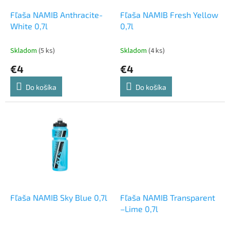
o
o
d
Fľaša NAMIB Anthracite-
Fľaša NAMIB Fresh Yellow
v
u
White 0,7l
0,7l
k
t
Skladom
(5 ks)
Skladom
(4 ks)
o
€4
€4
v
Do košíka
Do košíka
Fľaša NAMIB Sky Blue 0,7l
Fľaša NAMIB Transparent
–Lime 0,7l