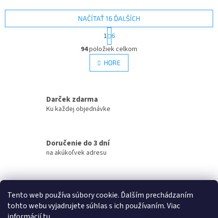
NAČÍTAŤ 16 ĎALŠÍCH
S
1
6
t
O
r
94
položiek celkom
v
á
l
HORE
n
á
k
d
o
v
a
a
Darček zdarma
c
n
i
Ku každej objednávke
i
e
e
p
r
Doručenie do 3 dní
v
na akúkoľvek adresu
k
y
v
ý
Garancia doručenia
p
Tento web používa súbory cookie. Ďalším prechádzaním
nepoškodeného tovaru
i
tohto webu vyjadrujete súhlas s ich používaním. Viac
s
informácií
tu
.