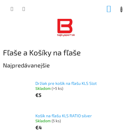
Prejsť
NÁKUP
na
obsah
KOŠÍK
Fľaše a Košíky na fľaše
Najpredávanejšie
Držiak pre košík na fľašu KLS Slot
Skladom
(>5 ks)
€5
Košík na fľašu KLS RATIO silver
Skladom
(5 ks)
€4