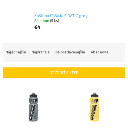
Košík na fľašu KLS RATIO grey
Skladom
(5 ks)
€4
R
a
Najlacnejšie
Najdrahšie
Najpredávanejšie
Abecedne
d
e
n
OTVORIŤ FILTER
i
e
V
p
ý
r
p
o
i
d
s
u
p
k
r
t