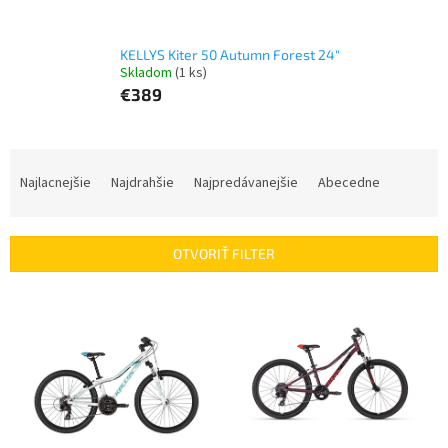
KELLYS Kiter 50 Autumn Forest 24"
Skladom
(1 ks)
€389
R
a
Najlacnejšie
Najdrahšie
Najpredávanejšie
Abecedne
d
e
n
OTVORIŤ FILTER
i
e
V
p
ý
r
p
o
i
d
s
u
p
k
r
t