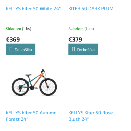
o
o
d
KELLYS Kiter 50 White 24"
KITER 50 DARK PLUM
v
u
k
t
Skladom
(1 ks)
Skladom
(1 ks)
o
€369
€379
v
Do košíka
Do košíka
KELLYS Kiter 50 Autumn
KELLYS Kiter 50 Rose
Forest 24"
Blush 24"