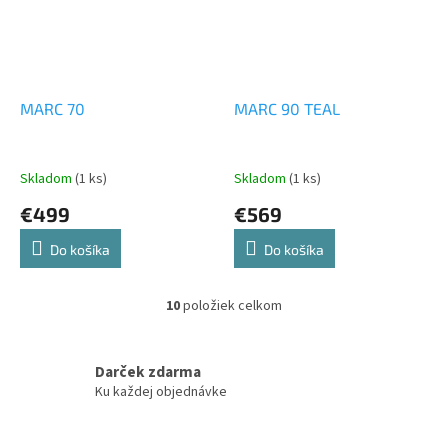
MARC 70
MARC 90 TEAL
Skladom
(1 ks)
Skladom
(1 ks)
€499
€569
Do košíka
Do košíka
10
položiek celkom
O
v
l
á
Darček zdarma
d
Ku každej objednávke
a
c
i