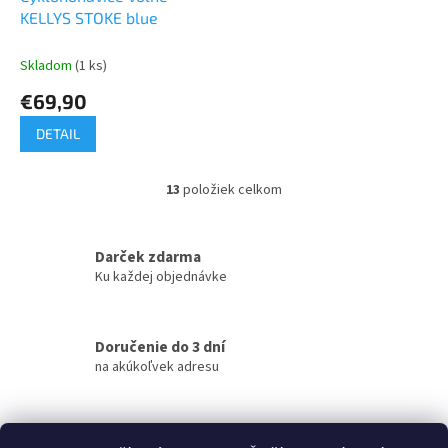
KELLYS STOKE blue
Skladom
(1 ks)
€69,90
DETAIL
13
položiek celkom
O
v
l
á
Darček zdarma
d
Ku každej objednávke
a
c
i
Doručenie do 3 dní
e
na akúkoľvek adresu
p
r
v
k
Garancia doručenia
y