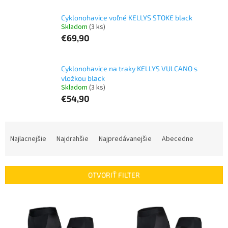
Cyklonohavice voľné KELLYS STOKE black
Skladom
(3 ks)
€69,90
Cyklonohavice na traky KELLYS VULCANO s
vložkou black
Skladom
(3 ks)
€54,90
R
a
Najlacnejšie
Najdrahšie
Najpredávanejšie
Abecedne
d
e
n
OTVORIŤ FILTER
i
e
V
p
ý
r
p
o