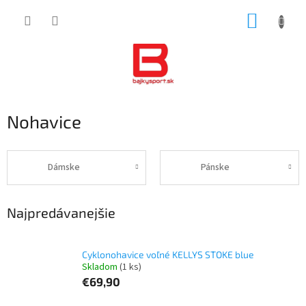
Prejsť
NÁKUP
na
obsah
KOŠÍK
Nohavice
Dámske
Pánske
Najpredávanejšie
Cyklonohavice voľné KELLYS STOKE blue
Skladom
(1 ks)
€69,90