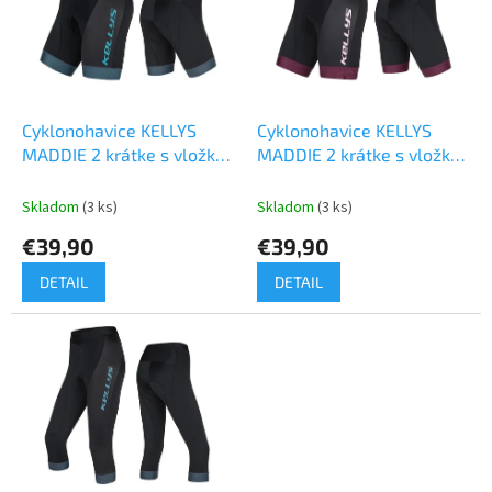
i
d
s
u
p
k
r
t
o
o
d
Cyklonohavice KELLYS
Cyklonohavice KELLYS
v
u
MADDIE 2 krátke s vložkou
MADDIE 2 krátke s vložkou
k
blue
bordo
t
Skladom
(3 ks)
Skladom
(3 ks)
o
€39,90
€39,90
v
DETAIL
DETAIL