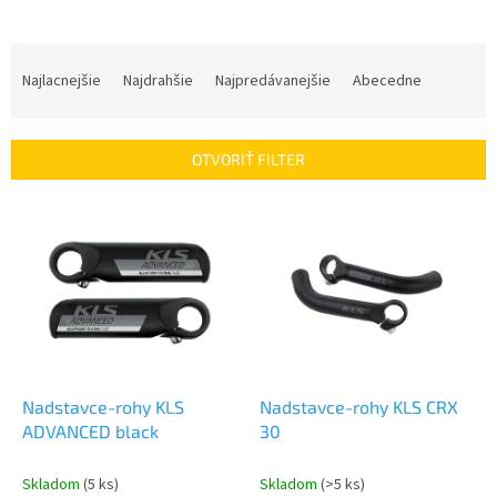
R
a
Najlacnejšie
Najdrahšie
Najpredávanejšie
Abecedne
d
e
n
OTVORIŤ FILTER
i
e
V
p
ý
r
p
o
i
d
s
u
p
k
r
t
o
o
d
Nadstavce-rohy KLS
Nadstavce-rohy KLS CRX
v
u
ADVANCED black
30
k
t
Skladom
(5 ks)
Skladom
(>5 ks)