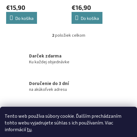
o
€15,90
€16,90
v
Do košíka
Do košíka
2
položiek celkom
O
v
l
á
Darček zdarma
d
Ku každej objednávke
a
c
i
Doručenie do 3 dní
e
na akúkoľvek adresu
p
r
v
k
Garancia doručenia
y
Tento web používa súbory cookie. Ďalším prechádzaním
nepoškodeného tovaru
v
tohto webu vyjadrujete súhlas s ich používaním. Viac
ý
informácií
tu
.
p
Z
i