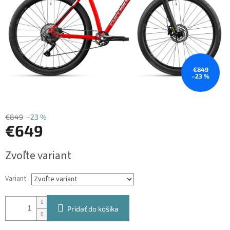
€849
–23 %
€849
–23 %
€649
Jednotková
Zvoľte variant
cena:
Variant
Pridať do košíka