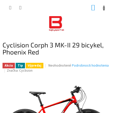
Prejsť
NÁKUP
na
obsah
KOŠÍK
Cyclision Corph 3 MK-II 29 bicykel,
Phoenix Red
Priemerné
Neohodnotené
Podrobnosti hodnotenia
Akcia
Tip
Výpredaj
hodnotenie
Značka:
Cyclision
produktu
je
0,0
z
5
hviezdičiek.