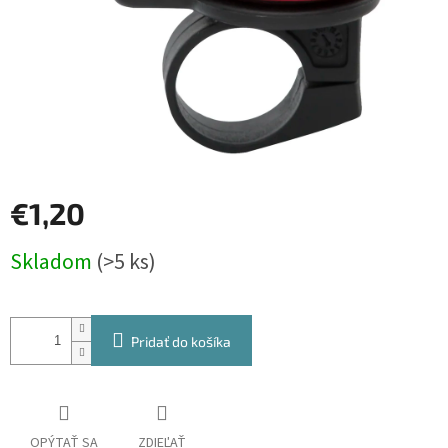
€1,20
Jednotková
Skladom
(>5 ks)
cena:
Pridať do košíka
OPÝTAŤ SA
ZDIEĽAŤ