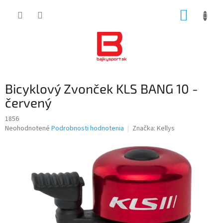
Prejsť
NÁKUP
na
obsah
KOŠÍK
Bicyklový Zvonček KLS BANG 10 -
červený
1856
Priemerné
Neohodnotené
Podrobnosti hodnotenia
Značka:
Kellys
hodnotenie
produktu
je
0,0
z
5
hviezdičiek.