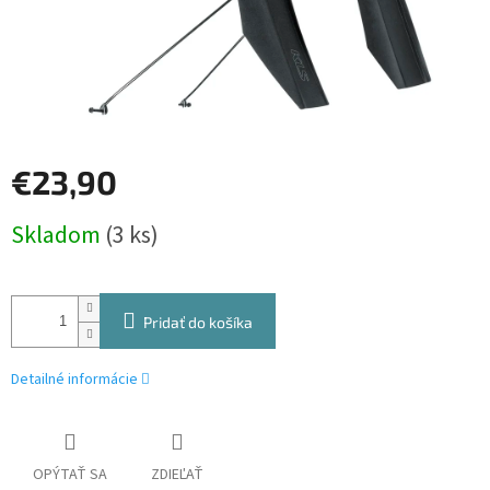
€23,90
Jednotková
Skladom
(3 ks)
cena:
Pridať do košíka
Detailné informácie
OPÝTAŤ SA
ZDIEĽAŤ