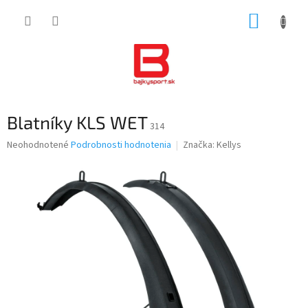
Prejsť
NÁKUP
na
obsah
KOŠÍK
Blatníky KLS WET
314
Priemerné
Neohodnotené
Podrobnosti hodnotenia
Značka:
Kellys
hodnotenie
produktu
je
0,0
z
5
hviezdičiek.