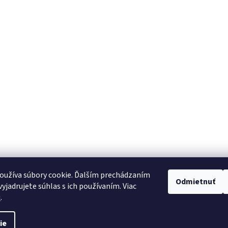
oužíva súbory cookie. Ďalším prechádzaním
Odmietnuť
yjadrujete súhlas s ich používaním. Viac
u
.
ie