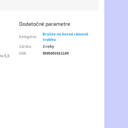
Dodatočné parametre
Brašne na hornú rámovú
Kategória
:
trubku
Záruka
:
2 roky
EAN
:
8585053811169
ru 5,5