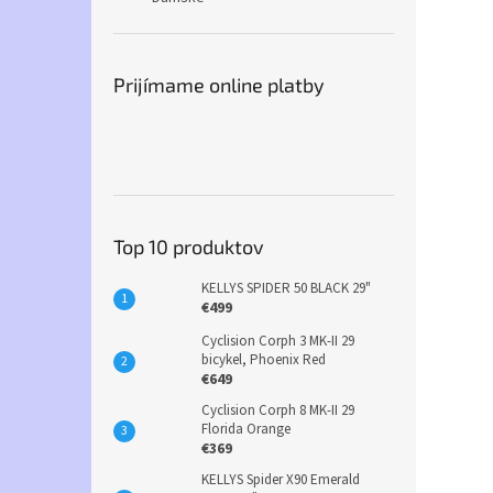
Prijímame online platby
Top 10 produktov
KELLYS SPIDER 50 BLACK 29"
€499
Cyclision Corph 3 MK-II 29
bicykel, Phoenix Red
€649
Cyclision Corph 8 MK-II 29
Florida Orange
€369
KELLYS Spider X90 Emerald