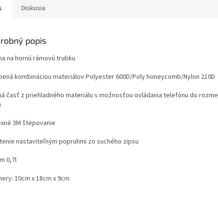
s
Diskusia
robný popis
na na hornú rámovú trubku
bená kombináciou materiálov Polyester 600D/Poly honeycomb/Nylon 210D
ná časť z priehladného materiálu s možnosťou ovládania telefónu do rozme
a
exné 3M štepovanie
tenie nastaviteľným popruhmi zo suchého zipsu
m 0,7l
ery: 10cm x 18cm x 9cm