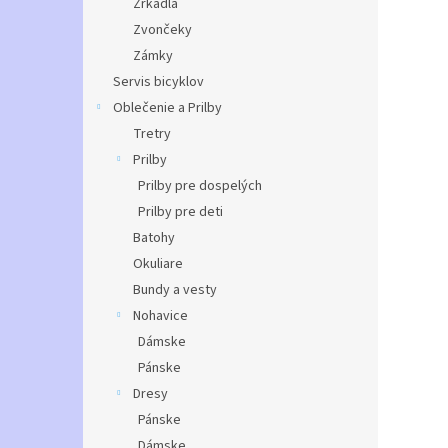
Zrkadlá
Zvončeky
Zámky
Servis bicyklov
Oblečenie a Prilby
Tretry
Prilby
Prilby pre dospelých
Prilby pre deti
Batohy
Okuliare
Bundy a vesty
Nohavice
Dámske
Pánske
Dresy
Pánske
Dámske