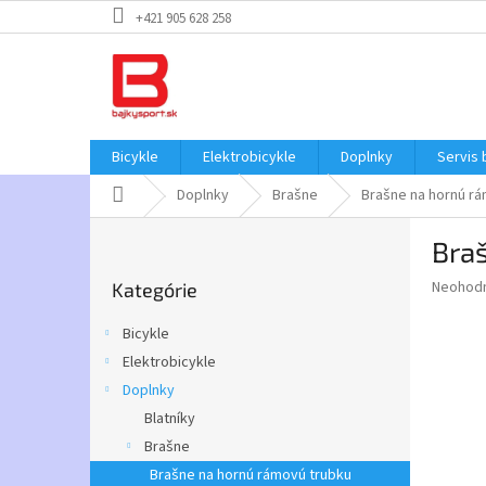
Prejsť
+421 905 628 258
na
obsah
Bicykle
Elektrobicykle
Doplnky
Servis 
Domov
Doplnky
Brašne
Brašne na hornú r
B
Bra
o
Preskočiť
č
Priemer
Neohod
Kategórie
kategórie
n
hodnote
ý
produkt
Bicykle
p
je
Elektrobicykle
0,0
a
z
Doplnky
n
5
e
Blatníky
hviezdič
l
Brašne
Brašne na hornú rámovú trubku