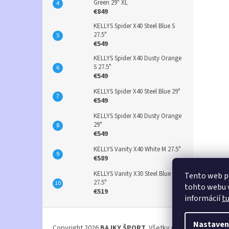
Green 29" XL
€849
KELLYS Spider X40 Steel Blue S
27.5"
€549
KELLYS Spider X40 Dusty Orange
S 27.5"
€549
KELLYS Spider X40 Steel Blue 29"
€549
KELLYS Spider X40 Dusty Orange
29"
€549
KELLYS Vanity X40 White M 27.5"
€589
KELLYS Vanity X30 Steel Blue S
Tento web p
27.5"
tohto webu v
€519
informácií
t
Z
á
Nastaven
Copyright 2026
BAJKY ŠPORT
. Všetky práva vyhradené.