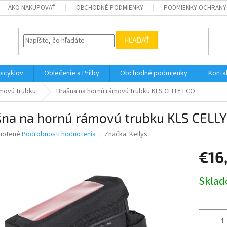
AKO NAKUPOVAŤ
OBCHODNÉ PODMIENKY
PODMIENKY OCHRANY
HĽADAŤ
bicyklov
Oblečenie a Prilby
Obchodné podmienky
Konta
ámovú trubku
Brašna na hornú rámovú trubku KLS CELLY ECO
šna na hornú rámovú trubku KLS CELL
né
notené
Podrobnosti hodnotenia
Značka:
Kellys
nie
€16
u
Jednotk
Skla
cena:
iek.