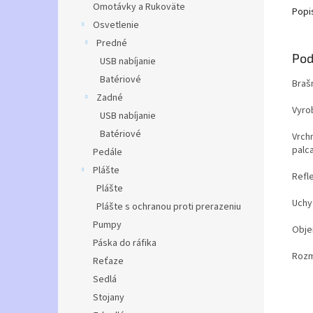
Omotávky a Rukoväte
Popi
Osvetlenie
Predné
Pod
USB nabíjanie
Batériové
Braš
Zadné
Vyro
USB nabíjanie
Batériové
Vrch
palc
Pedále
Plášte
Refl
Plášte
Uchy
Plášte s ochranou proti prerazeniu
Pumpy
Obje
Páska do ráfika
Rozm
Reťaze
Sedlá
Stojany