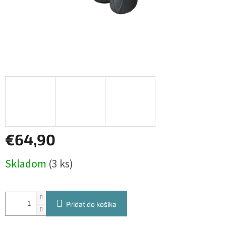
€64,90
Jednotková
Skladom
(3 ks)
cena:
Pridať do košíka