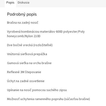
Popis
Diskusia
Podrobný popis
Brašna na zadný nosič
Vyrobená kombináciou materiálov 600D polyester/Poly
honeycomb/Nylon 210D
Dve bočné vrecká (rozložiteľné)
Vnútorná sieťková prepážka
Gumová sieťka na vrchu brašne
Reflexné 3M štepovanie
Úchyt na zadné osvetlenie
Upínanie na nosič pomocou suchého zipsu
Možnosť uchytenia ramenného popruhu (súčasťou brašne)