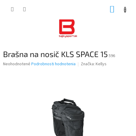
Prejsť
NÁKUP
na
obsah
KOŠÍK
Brašna na nosič KLS SPACE 15
596
Priemerné
Neohodnotené
Podrobnosti hodnotenia
Značka:
Kellys
hodnotenie
produktu
je
0,0
z
5
hviezdičiek.