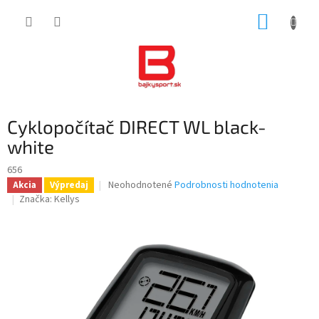
Prejsť
NÁKUP
na
obsah
KOŠÍK
Cyklopočítač DIRECT WL black-
white
656
Priemerné
Neohodnotené
Podrobnosti hodnotenia
Akcia
Výpredaj
hodnotenie
Značka:
Kellys
produktu
je
0,0
z
5
hviezdičiek.