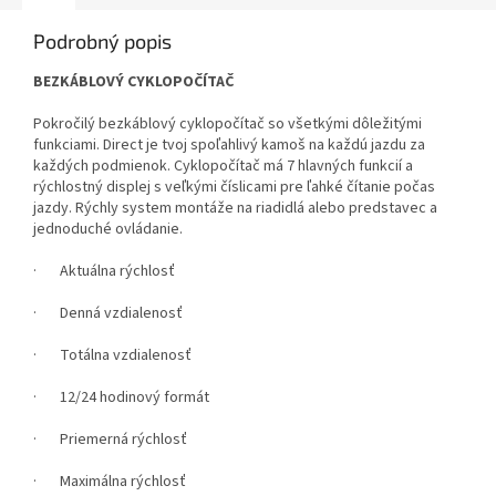
Podrobný popis
BEZKÁBLOVÝ CYKLOPOČÍTAČ
Pokročilý bezkáblový cyklopočítač so všetkými dôležitými
funkciami. Direct je tvoj spoľahlivý kamoš na každú jazdu za
každých podmienok. Cyklopočítač má 7 hlavných funkcií a
rýchlostný displej s veľkými číslicami pre ľahké čítanie počas
jazdy. Rýchly system montáže na riadidlá alebo predstavec a
jednoduché ovládanie.
· Aktuálna rýchlosť
· Denná vzdialenosť
· Totálna vzdialenosť
· 12/24 hodinový formát
· Priemerná rýchlosť
· Maximálna rýchlosť