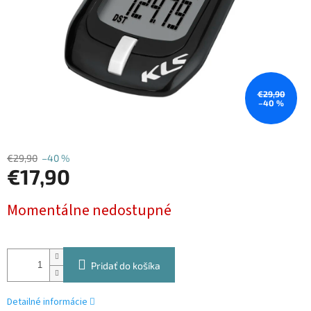
€29,90
–40 %
€29,90
–40 %
€17,90
Jednotková
Momentálne nedostupné
cena:
Pridať do košíka
Detailné informácie