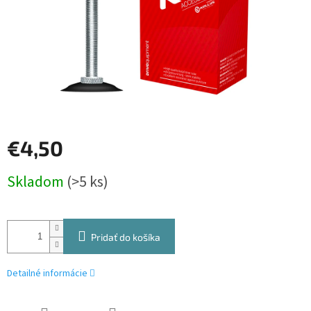
€4,50
Jednotková
Skladom
(>5 ks)
cena:
Pridať do košíka
Detailné informácie