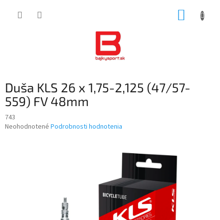
Prejsť
NÁKUP
na
obsah
KOŠÍK
Duša KLS 26 x 1,75-2,125 (47/57-
559) FV 48mm
743
Priemerné
Neohodnotené
Podrobnosti hodnotenia
hodnotenie
produktu
je
0,0
z
5
hviezdičiek.