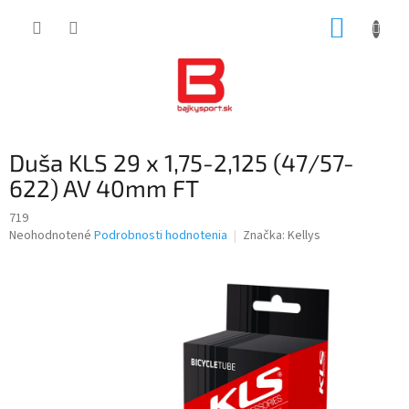
Prejsť
NÁKUP
na
obsah
KOŠÍK
Duša KLS 29 x 1,75-2,125 (47/57-
622) AV 40mm FT
719
Priemerné
Neohodnotené
Podrobnosti hodnotenia
Značka:
Kellys
hodnotenie
produktu
je
0,0
z
5
hviezdičiek.