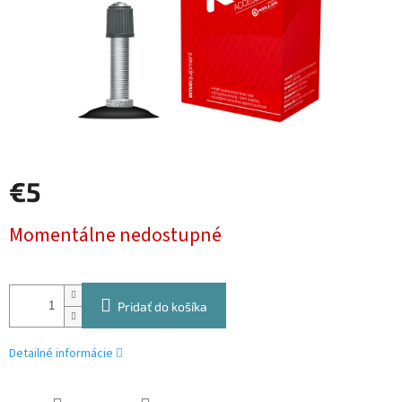
€5
Jednotková
Momentálne nedostupné
cena:
Pridať do košíka
Detailné informácie