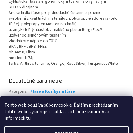
cyklistická fľaša s ergonomickým tvarom a originálnym
KELLYS dizajnom
široké hrdlo fľaše pre jednoduché čistenie a plnenie
vyrobená z kvalitných materiálov: polypropylén Borealis (telo
fľaše), polypropylén Mosten (vrchnák)
uzamykateľný náustok z mäkkého plastu BergaFlex®
uzáver so silikónovým tesnením
vhodná pre nápoje do 70°C
BPA-, BPF-. BPS- FREE
objem: 0,7 litra
hmotnosť: 75g
farba: Anthracite, Lime, Orange, Red, Silver, Turquoise, White
Dodatočné parametre
Kategória
:
Fľaše a Košíky na fľaše
Záruka
:
2 roky
Tento web používa súbory cookie. Ďalším prechádzaním
EAN
:
8585053819172
tohto webu vyjadrujete súhlas s ich používaním. Viac
informácií
tu
.
Z
á