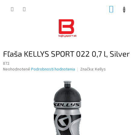
Prejsť
NÁKUP
na
obsah
KOŠÍK
Fľaša KELLYS SPORT 022 0,7 l, Silver
872
Priemerné
Neohodnotené
Podrobnosti hodnotenia
Značka:
Kellys
hodnotenie
produktu
je
0,0
z
5
hviezdičiek.