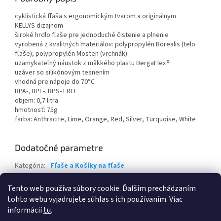
cyklistická fľaša s ergonomickým tvarom a originálnym
KELLYS dizajnom
široké hrdlo fľaše pre jednoduché čistenie a plnenie
vyrobená z kvalitných materiálov: polypropylén Borealis (telo
fľaše), polypropylén Mosten (vrchnák)
uzamykateľný náustok z mäkkého plastu BergaFlex®
uzáver so silikónovým tesnením
vhodná pre nápoje do 70°C
BPA-, BPF-. BPS- FREE
objem: 0,7 litra
hmotnosť: 75g
farba: Anthracite, Lime, Orange, Red, Silver, Turquoise, White
Dodatočné parametre
Kategória
:
Fľaše a Košíky na fľaše
Záruka
:
2 roky
Tento web používa súbory cookie. Ďalším prechádzaním
EAN
:
8585053818083
tohto webu vyjadrujete súhlas s ich používaním. Viac
informácií
tu
.
Z