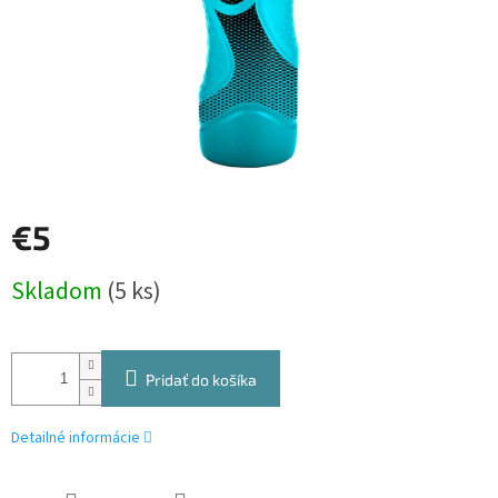
€5
Jednotková
Skladom
(5 ks)
cena:
Pridať do košíka
Detailné informácie