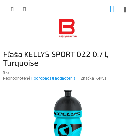
Prejsť
NÁKUP
na
obsah
KOŠÍK
Fľaša KELLYS SPORT 022 0,7 l,
Turquoise
875
Priemerné
Neohodnotené
Podrobnosti hodnotenia
Značka:
Kellys
hodnotenie
produktu
je
0,0
z
5
hviezdičiek.