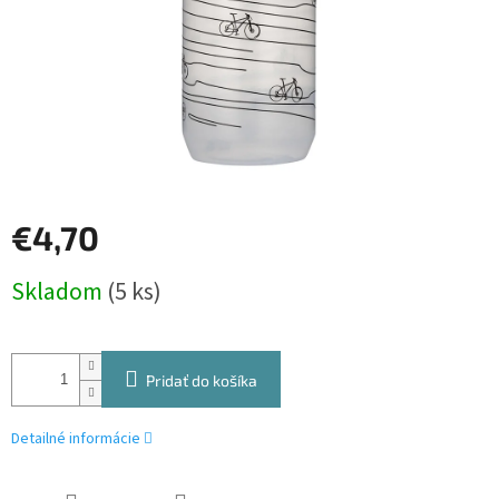
€4,70
Jednotková
Skladom
(5 ks)
cena:
Pridať do košíka
Detailné informácie