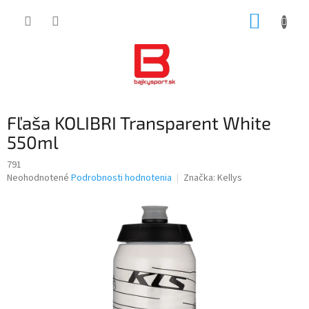
Prejsť
NÁKUP
na
obsah
KOŠÍK
Fľaša KOLIBRI Transparent White
550ml
791
Priemerné
Neohodnotené
Podrobnosti hodnotenia
Značka:
Kellys
hodnotenie
produktu
je
0,0
z
5
hviezdičiek.