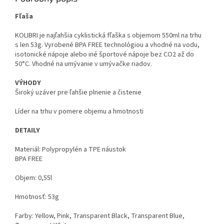
Fľaša
KOLIBRI je najľahšia cyklistická fľaška s objemom 550ml na trhu
s len 53g. Vyrobené BPA FREE technológiou a vhodné na vodu,
isotonické nápoje alebo iné športové nápoje bez CO2 až do
50°C. Vhodné na umývanie v umývačke riadov.
VÝHODY
Široký uzáver pre ľahšie plnenie a čistenie
Líder na trhu v pomere objemu a hmotnosti
DETAILY
Materiál: Polypropylén a TPE náustok
BPA FREE
Objem: 0,55l
Hmotnosť: 53g
Farby: Yellow, Pink, Transparent Black, Transparent Blue,