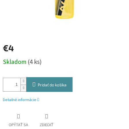
€4
Jednotková
Skladom
(4 ks)
cena:
Pridať do košíka
Detailné informácie
OPÝTAŤ SA
ZDIEĽAŤ