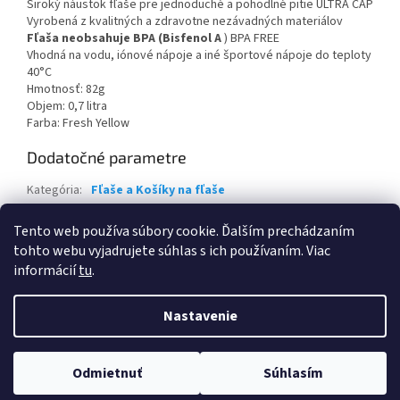
Široký náustok fľaše pre jednoduché a pohodlné pitie ULTRA CAP
Vyrobená z kvalitných a zdravotne nezávadných materiálov
Fľaša neobsahuje BPA (Bisfenol A
) BPA FREE
Vhodná na vodu, iónové nápoje a iné športové nápoje do teploty
40°C
Hmotnosť: 82g
Objem: 0,7 litra
Farba: Fresh Yellow
Dodatočné parametre
Kategória
:
Fľaše a Košíky na fľaše
Záruka
:
2 roky
Tento web používa súbory cookie. Ďalším prechádzaním
EAN
:
8585019352231
tohto webu vyjadrujete súhlas s ich používaním. Viac
informácií
tu
.
Z
á
Nastavenie
Vytvoril Shoptet
p
ä
t
Odmietnuť
Súhlasím
Copyright 2026
BAJKY ŠPORT
. Všetky práva vyhradené.
i