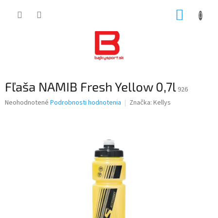
Prejsť
NÁKUP
na
obsah
KOŠÍK
Fľaša NAMIB Fresh Yellow 0,7l
926
Priemerné
Neohodnotené
Podrobnosti hodnotenia
Značka:
Kellys
hodnotenie
produktu
je
0,0
z
5
hviezdičiek.