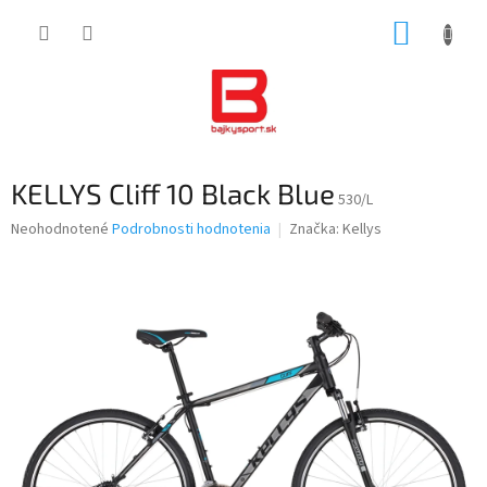
Prejsť
NÁKUP
na
obsah
KOŠÍK
KELLYS Cliff 10 Black Blue
530/L
Priemerné
Neohodnotené
Podrobnosti hodnotenia
Značka:
Kellys
hodnotenie
produktu
je
0,0
z
5
hviezdičiek.