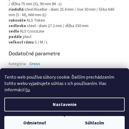
/ dĺžka 75 mm (S), 90 mm (M - L)
riadidlá
steel RiseBar - diam 25.4 mm / rise 30 mm / šírka 640
mm (S - M), 660 mm (L)
rukoväte
KLS Token
sedlovka
steel - diam 27.2 mm / dĺžka 330 mm
sedlo
KLS CrossLine
pedále
plast
veľkosť rámu
S / M / L
Dodatočné parametre
Kategória
:
Cross
Záruka
:
2 roky
Tento web používa súbory cookie. Ďalším prechádzaním
EAN
:
8585053823964
tohto webu vyjadrujete súhlas s ich používaním. Viac
informácií
tu
.
Z
á
Nastavenie
Vytvoril Shoptet
p
ä
t
Odmietnuť
Súhlasím
Copyright 2026
BAJKY ŠPORT
. Všetky práva vyhradené.
i