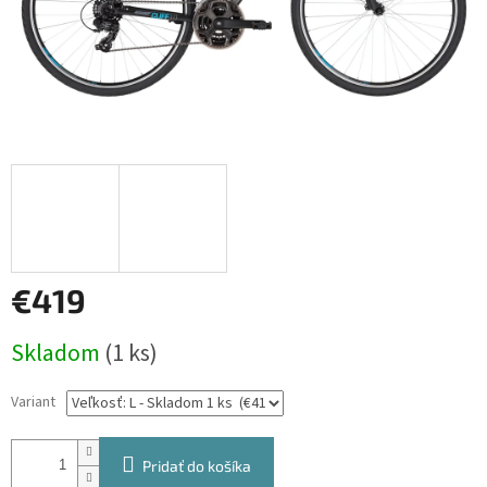
€419
Jednotková
Skladom
(1 ks)
cena:
Variant
Pridať do košíka