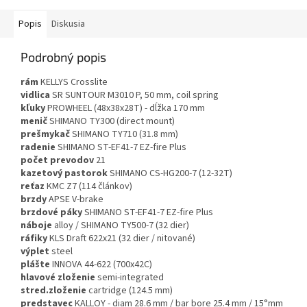
Popis
Diskusia
Podrobný popis
rám
KELLYS Crosslite
vidlica
SR SUNTOUR M3010 P, 50 mm, coil spring
kľuky
PROWHEEL (48x38x28T) - dĺžka 170 mm
menič
SHIMANO TY300 (direct mount)
prešmykač
SHIMANO TY710 (31.8 mm)
radenie
SHIMANO ST-EF41-7 EZ-fire Plus
počet prevodov
21
kazetový pastorok
SHIMANO CS-HG200-7 (12-32T)
reťaz
KMC Z7 (114 článkov)
brzdy
APSE V-brake
brzdové páky
SHIMANO ST-EF41-7 EZ-fire Plus
náboje
alloy / SHIMANO TY500-7 (32 dier)
ráfiky
KLS Draft 622x21 (32 dier / nitované)
výplet
steel
plášte
INNOVA 44-622 (700x42C)
hlavové zloženie
semi-integrated
stred.zloženie
cartridge (124.5 mm)
predstavec
KALLOY - diam 28.6 mm / bar bore 25.4 mm / 15°mm