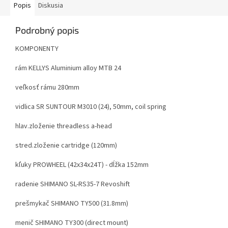
Popis
Diskusia
Podrobný popis
KOMPONENTY
rám KELLYS Aluminium alloy MTB 24
veľkosť rámu 280mm
vidlica SR SUNTOUR M3010 (24), 50mm, coil spring
hlav.zloženie threadless a-head
stred.zloženie cartridge (120mm)
kľuky PROWHEEL (42x34x24T) - dĺžka 152mm
radenie SHIMANO SL-RS35-7 Revoshift
prešmykač SHIMANO TY500 (31.8mm)
menič SHIMANO TY300 (direct mount)