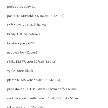
počet prevodov 21
pastorok SHIMANO CS-HG200-7 (12-32T)
reťaz KMC Z7 (102 článkov)
brzdy TEKTRO V-brake
brzdové páky APSE
náboje alloy (32 dier)
ráfiky KLS Wasper 507x19 (32 dier)
výplet steel black
plášte MITAS Winner 50-507 (24x1.95)
predstavec KALLOY - diam 28.6mm / dĺžka 60mm
riadidlá steel RiseBar - diam 25.4mm / dĺžka 580mm
rukoväte kraton 2Density