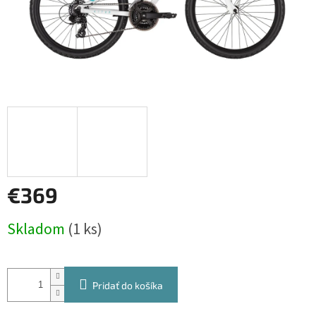
€369
Jednotková
Skladom
(1 ks)
cena:
Pridať do košíka