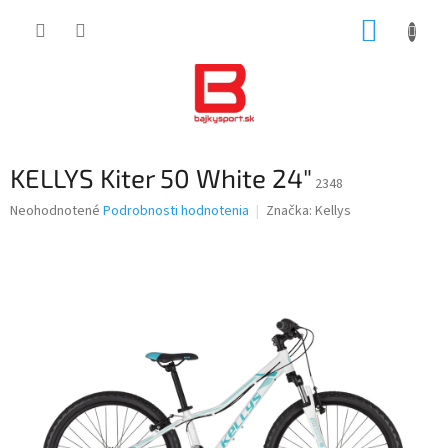
Prejsť
NÁKUP
na
obsah
KOŠÍK
KELLYS Kiter 50 White 24"
2348
Priemerné
Neohodnotené
Podrobnosti hodnotenia
Značka:
Kellys
hodnotenie
produktu
je
0,0
z
5
hviezdičiek.