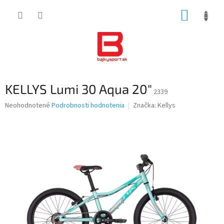
Prejsť
NÁKUP
na
obsah
KOŠÍK
KELLYS Lumi 30 Aqua 20"
2339
Priemerné
Neohodnotené
Podrobnosti hodnotenia
Značka:
Kellys
hodnotenie
produktu
je
0,0
z
5
hviezdičiek.