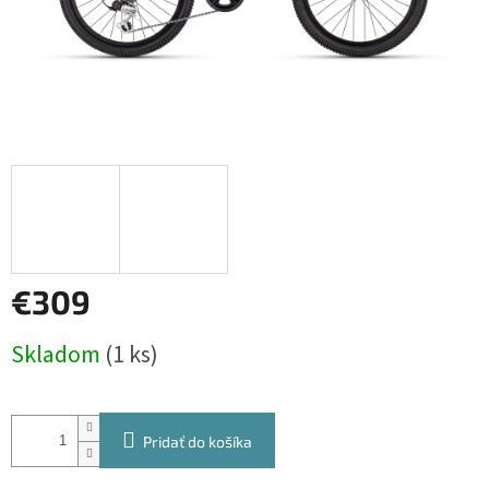
€309
Jednotková
Skladom
(1 ks)
cena:
Pridať do košíka