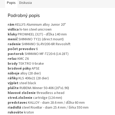
Popis
Diskusia
Podrobný popis
rám
KELLYS Aluminium alloy Junior 20"
vidlica
hi-ten steel unicrown
kľuky
PROWHEEL (32T) - dľžka 140 mm
menič
SHIMANO TY21 (direct mount)
radenie
SHIMANO SL-RV200-6R Revoshift
počet prevodov
6
pastorok
SHIMANO MF-TZ20-6 (14-28T)
reťaz
KMC Z6
brzdy
TEKTRO V-brake
brzdové páky
APSE
náboje
alloy (28 dier)
ráfiky
KLS 406x21 (28 dier)
výplet
steel black
plášte
RUBENA Winner 50-406 (20"x1.90)
hlavové zloženie
threadless a-head
stred.zloženie
cartridge (124 mm)
predstavec
KALLOY - diam 28.6 mm / dĺžka 60 mm
riadidlá
steel RiseBar - diam 25.4 mm / šírka 550 mm
rukoväte
kraton