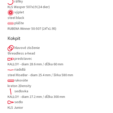
ráfiky
KLS Wasper 507x19 (24 dier)
výplet
steel black
plášte
RUBENA Winner 50-507 (24"x1.95)
Kokpit
hlavové zloženie
threadless a-head
predstavec
KALLOY - diam 28.6 mm / dĺžka 60 mm
riadidlá
steel RiseBar - diam 25.4 mm / šírka 580 mm
rukoväte
kraton 2Density
sedlovka
KALLOY - diam 27.2 mm / dĺžka 300 mm
sedlo
KLS Junior