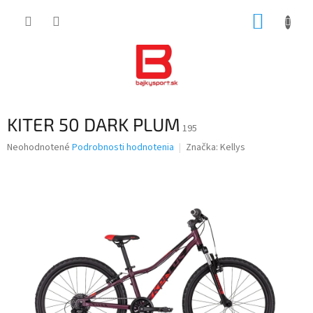
Prejsť
NÁKUP
na
obsah
KOŠÍK
KITER 50 DARK PLUM
195
Priemerné
Neohodnotené
Podrobnosti hodnotenia
Značka:
Kellys
hodnotenie
produktu
je
0,0
z
5
hviezdičiek.