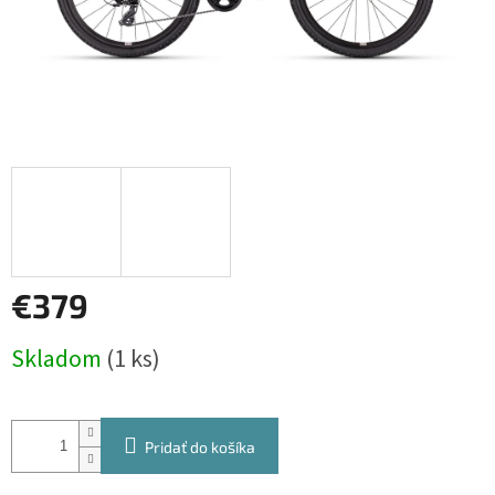
€379
Jednotková
Skladom
(1 ks)
cena:
Pridať do košíka