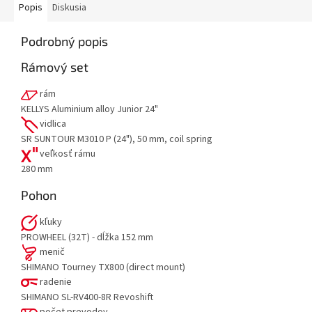
Popis
Diskusia
Podrobný popis
Rámový set
rám
KELLYS Aluminium alloy Junior 24"
vidlica
SR SUNTOUR M3010 P (24"), 50 mm, coil spring
veľkosť rámu
280 mm
Pohon
kľuky
PROWHEEL (32T) - dĺžka 152 mm
menič
SHIMANO Tourney TX800 (direct mount)
radenie
SHIMANO SL-RV400-8R Revoshift