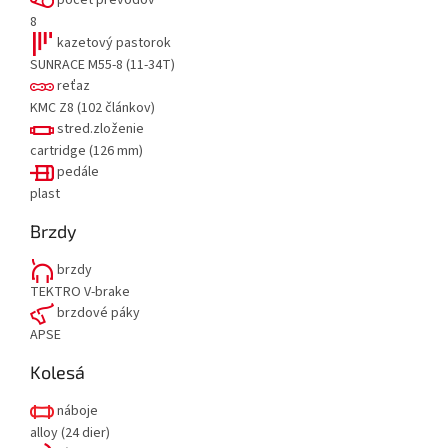
počet prevodov
8
kazetový pastorok
SUNRACE M55-8 (11-34T)
reťaz
KMC Z8 (102 článkov)
stred.zloženie
cartridge (126 mm)
pedále
plast
Brzdy
brzdy
TEKTRO V-brake
brzdové páky
APSE
Kolesá
náboje
alloy (24 dier)