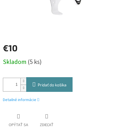
€10
Jednotková
Skladom
(5 ks)
cena:
Pridať do košíka
Detailné informácie
OPÝTAŤ SA
ZDIEĽAŤ