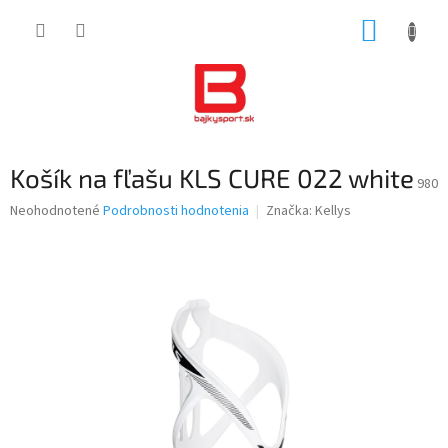
Prejsť
NÁKUP
na
obsah
KOŠÍK
Košík na fľašu KLS CURE 022 white
980
Priemerné
Neohodnotené
Podrobnosti hodnotenia
Značka:
Kellys
hodnotenie
produktu
je
0,0
z
5
hviezdičiek.