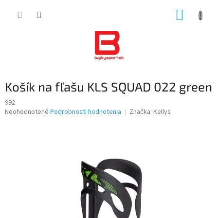
Prejsť
NÁKUP
na
obsah
KOŠÍK
Košík na fľašu KLS SQUAD 022 green
992
Priemerné
Neohodnotené
Podrobnosti hodnotenia
Značka:
Kellys
hodnotenie
produktu
je
0,0
z
5
hviezdičiek.