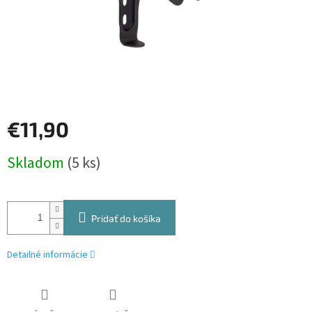
€11,90
Jednotková
Skladom
(5 ks)
cena:
Pridať do košíka
Detailné informácie