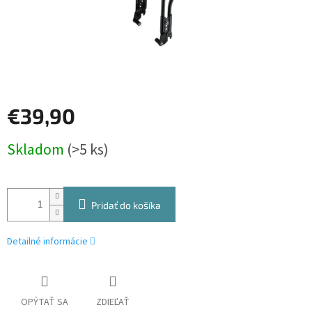
€39,90
Jednotková
Skladom
(>5 ks)
cena:
Pridať do košíka
Detailné informácie
OPÝTAŤ SA
ZDIEĽAŤ