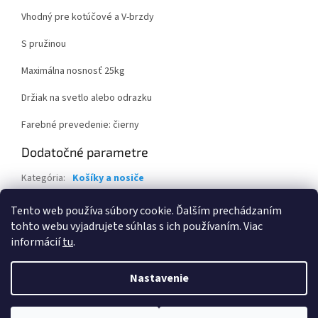
Vhodný pre kotúčové a V-brzdy
S pružinou
Maximálna nosnosť 25kg
Držiak na svetlo alebo odrazku
Farebné prevedenie: čierny
Dodatočné parametre
Kategória
:
Košíky a nosiče
Záruka
:
2 roky
Tento web používa súbory cookie. Ďalším prechádzaním
EAN
:
8585019347213
tohto webu vyjadrujete súhlas s ich používaním. Viac
informácií
tu
.
Z
á
Nastavenie
Vytvoril Shoptet
p
ä
t