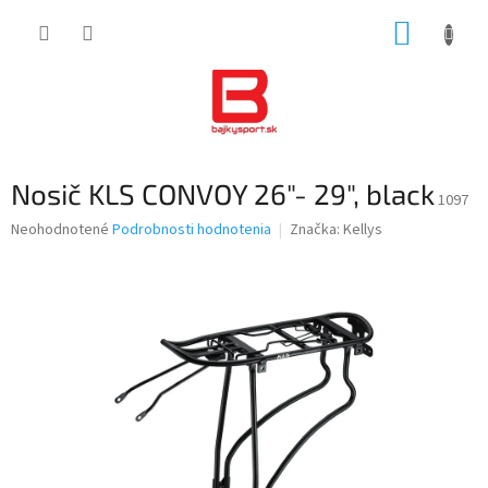
Prejsť
NÁKUP
na
obsah
KOŠÍK
Nosič KLS CONVOY 26"- 29", black
1097
Priemerné
Neohodnotené
Podrobnosti hodnotenia
Značka:
Kellys
hodnotenie
produktu
je
0,0
z
5
hviezdičiek.