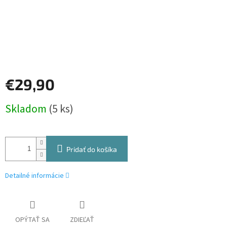
€29,90
Jednotková
Skladom
(5 ks)
cena:
Pridať do košíka
Detailné informácie
OPÝTAŤ SA
ZDIEĽAŤ