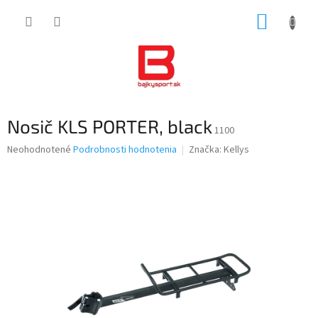
Prejsť
NÁKUP
na
obsah
KOŠÍK
Nosič KLS PORTER, black
1100
Priemerné
Neohodnotené
Podrobnosti hodnotenia
Značka:
Kellys
hodnotenie
produktu
je
0,0
z
5
hviezdičiek.