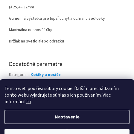
Ø 25,4 - 32mm
Gumenná výstelka pre lepší úchyt a ochranu sedlovky
Maximálna nosnosť 10kg
Držiak na svetlo alebo odrazku
Dodatočné parametre
Kategória
:
Košíky a nosiče
Záruka
:
2 roky
Tento web používa súbory cookie. Ďalším prechádzaním
EAN
:
8585019347220
tohto webu vyjadrujete súhlas s ich používaním. Viac
informácií
tu
.
Z
á
Nastavenie
Vytvoril Shoptet
p
ä
t