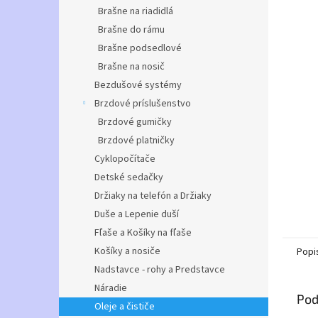
Brašne na riadidlá
Brašne do rámu
Brašne podsedlové
Brašne na nosič
Bezdušové systémy
Brzdové príslušenstvo
Brzdové gumičky
Brzdové platničky
Cyklopočítače
Detské sedačky
Držiaky na telefón a Držiaky
Duše a Lepenie duší
Fľaše a Košíky na fľaše
Košíky a nosiče
Popi
Nadstavce - rohy a Predstavce
Náradie
Pod
Oleje a čističe