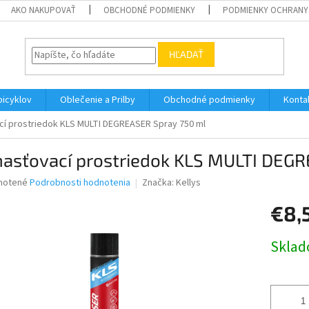
AKO NAKUPOVAŤ
OBCHODNÉ PODMIENKY
PODMIENKY OCHRANY
HĽADAŤ
bicyklov
Oblečenie a Prilby
Obchodné podmienky
Konta
í prostriedok KLS MULTI DEGREASER Spray 750 ml
asťovací prostriedok KLS MULTI DEGR
né
notené
Podrobnosti hodnotenia
Značka:
Kellys
nie
€8,
u
Jednotk
Skla
cena:
iek.