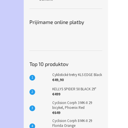
Prijímame online platby
Top 10 produktov
Cyklistické tretry KLS EDGE Black
€49,90
KELLYS SPIDER 50 BLACK 29"
€499
Cyclision Corph 3 MK-II 29
bicykel, Phoenix Red
€649
Cyclision Corph 8 MK-II 29
Florida Orange