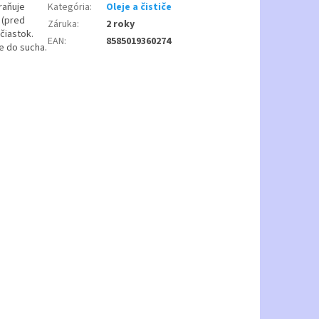
raňuje
Kategória
:
Oleje a čističe
 (pred
Záruka
:
2 roky
čiastok.
EAN
:
8585019360274
te do sucha.