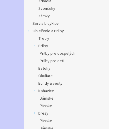
Zrkadlá
Zvončeky
Zámky
Servis bicyklov
Oblečenie a Prilby
Tretry
Prilby
Prilby pre dospelých
Prilby pre deti
Batohy
Okuliare
Bundy a vesty
Nohavice
Dámske
Pánske
Dresy
Pánske
Dámske