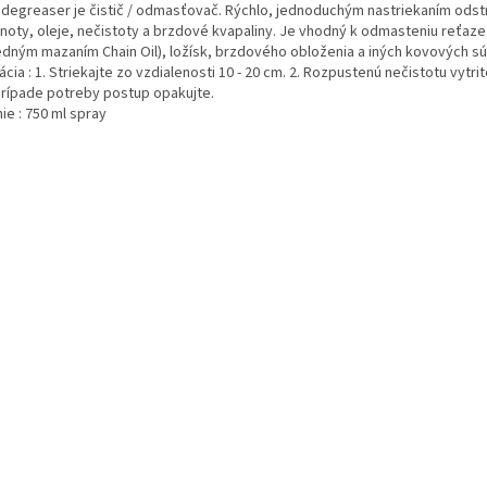
i degreaser je čistič / odmasťovač. Rýchlo, jednoduchým nastriekaním odst
noty, oleje, nečistoty a brzdové kvapaliny. Je vhodný k odmasteniu reťaze
edným mazaním Chain Oil), ložísk, brzdového obloženia a iných kovových sú
ácia : 1. Striekajte zo vzdialenosti 10 - 20 cm. 2. Rozpustenú nečistotu vytri
 prípade potreby postup opakujte.
ie : 750 ml spray