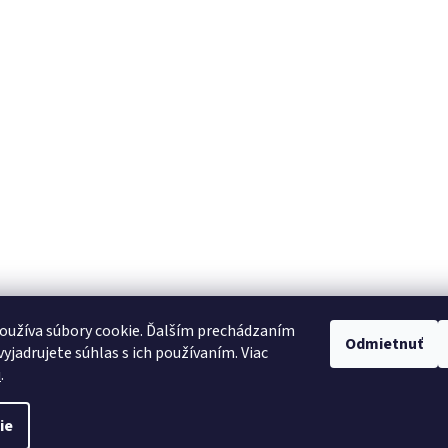
oužíva súbory cookie. Ďalším prechádzaním
Odmietnuť
yjadrujete súhlas s ich používaním. Viac
u
.
ie