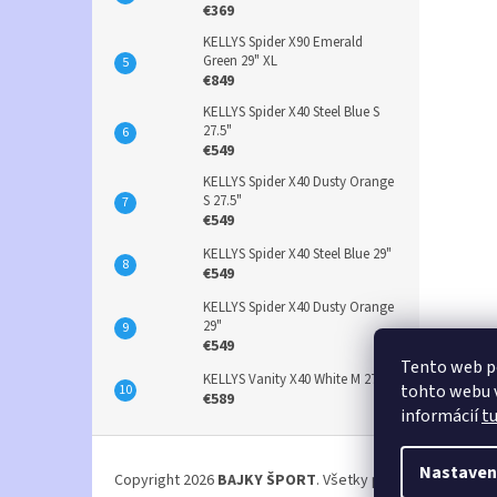
€369
KELLYS Spider X90 Emerald
Green 29" XL
€849
KELLYS Spider X40 Steel Blue S
27.5"
€549
KELLYS Spider X40 Dusty Orange
S 27.5"
€549
KELLYS Spider X40 Steel Blue 29"
€549
KELLYS Spider X40 Dusty Orange
29"
€549
Tento web p
KELLYS Vanity X40 White M 27.5"
tohto webu v
€589
informácií
t
Z
á
Nastaven
Copyright 2026
BAJKY ŠPORT
. Všetky práva vyhradené.
p