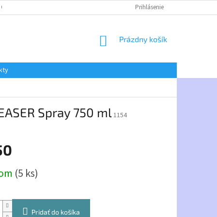
 OSOBNÝCH ÚDAJOV
Prihlásenie
NÁKUPNÝ
Prázdny košík
KOŠÍK
kty
EASER Spray 750 ml
1154
50
ová
dom
(5 ks)
Pridať do košíka