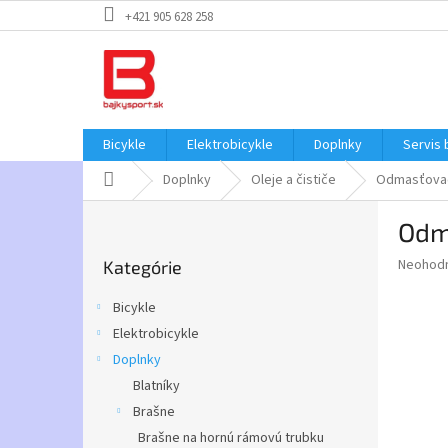
Prejsť
+421 905 628 258
na
obsah
Bicykle
Elektrobicykle
Doplnky
Servis 
Domov
Doplnky
Oleje a čističe
Odmasťovac
B
Odm
o
Preskočiť
č
Priemer
Neohod
Kategórie
kategórie
n
hodnote
ý
produkt
Bicykle
p
je
Elektrobicykle
0,0
a
z
Doplnky
n
5
e
Blatníky
hviezdič
l
Brašne
Brašne na hornú rámovú trubku