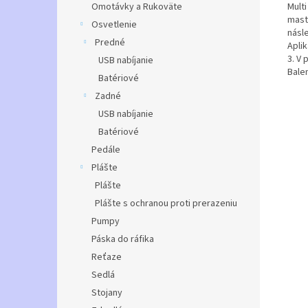
Mult
Omotávky a Rukoväte
mast
Osvetlenie
násl
Predné
Aplik
3. V
USB nabíjanie
Balen
Batériové
Zadné
USB nabíjanie
Batériové
Pedále
Plášte
Plášte
Plášte s ochranou proti prerazeniu
Pumpy
Páska do ráfika
Reťaze
Sedlá
Stojany