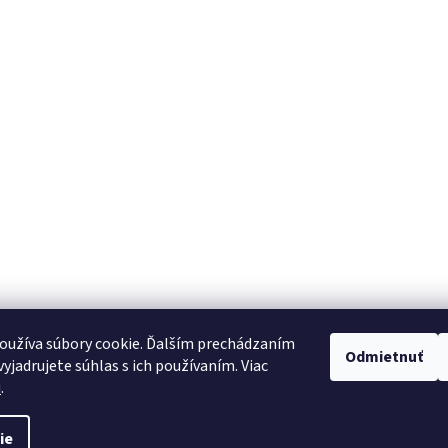
oužíva súbory cookie. Ďalším prechádzaním
Odmietnuť
yjadrujete súhlas s ich používaním. Viac
u
.
ie