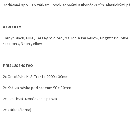
Dodávané spolu so zátkami, podkladovými a ukončovacími elastickými p
VARIANTY
Farby
:
Black, Blue, Jersey rojo red, Maillot jaune yellow, Bright turquoise,
rosa pink, Neon yellow
PRÍSLUŠENSTVO
2x Omotávka KLS Trento 2000 x 30mm
2x Krátka páska pod radenie 90 x 30mm
2x Elastická ukončovacia páska
2x Zátka (čierna)