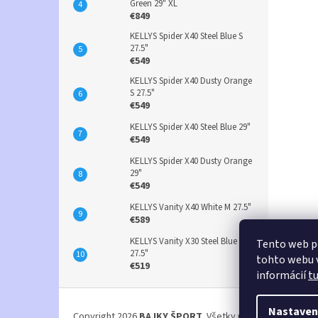
Green 29" XL
€849
KELLYS Spider X40 Steel Blue S
27.5"
€549
KELLYS Spider X40 Dusty Orange
S 27.5"
€549
KELLYS Spider X40 Steel Blue 29"
€549
KELLYS Spider X40 Dusty Orange
29"
€549
KELLYS Vanity X40 White M 27.5"
€589
KELLYS Vanity X30 Steel Blue S
Tento web p
27.5"
tohto webu v
€519
informácií
t
Z
á
Nastaven
Copyright 2026
BAJKY ŠPORT
. Všetky práva vyhradené.