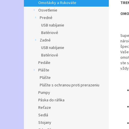
TRE
Omotávky a Rukoväte
Osvetlenie
OMO
Predné
USB nabíjanie
Batériové
Supe
Zadné
náro
špec
USB nabíjanie
Vaše 
Batériové
omot
Pedále
ste 
vždy 
Plášte
Plášte
Plášte s ochranou proti prerazeniu
Pumpy
Páska do ráfika
Reťaze
Sedlá
Stojany