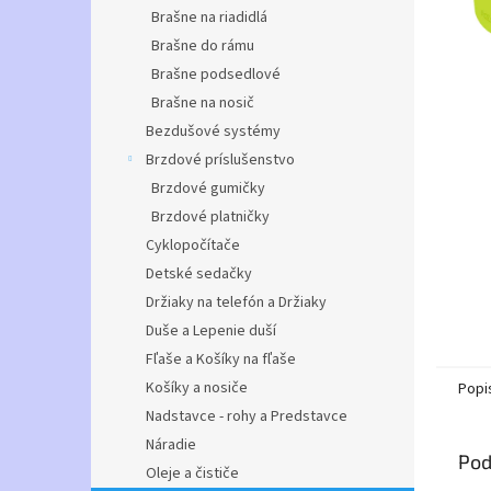
Brašne na riadidlá
Brašne do rámu
Brašne podsedlové
Brašne na nosič
Bezdušové systémy
Brzdové príslušenstvo
Brzdové gumičky
Brzdové platničky
Cyklopočítače
Detské sedačky
Držiaky na telefón a Držiaky
Duše a Lepenie duší
Fľaše a Košíky na fľaše
Košíky a nosiče
Popi
Nadstavce - rohy a Predstavce
Náradie
Pod
Oleje a čističe