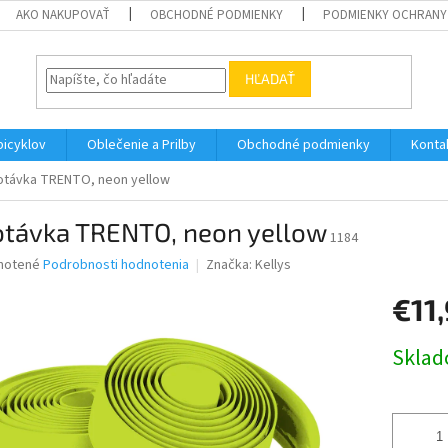
AKO NAKUPOVAŤ
OBCHODNÉ PODMIENKY
PODMIENKY OCHRANY
HĽADAŤ
bicyklov
Oblečenie a Prilby
Obchodné podmienky
Konta
távka TRENTO, neon yellow
távka TRENTO, neon yellow
1184
né
notené
Podrobnosti hodnotenia
Značka:
Kellys
nie
€11
u
Jednotk
Skla
cena:
iek.