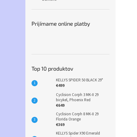
Prijímame online platby
Top 10 produktov
KELLYS SPIDER 50 BLACK 29"
€499
Cyclision Corph 3 MK-II 29
bicykel, Phoenix Red
€649
Cyclision Corph 8 MK-II 29
Florida Orange
€369
KELLYS Spider X90 Emerald