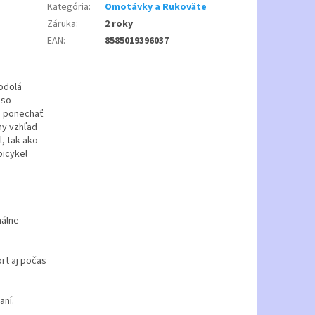
Kategória
:
Omotávky a Rukoväte
Záruka
:
2 roky
EAN
:
8585019396037
odolá
 so
e ponechať
ny vzhľad
, tak ako
bicykel
málne
rt aj počas
aní.