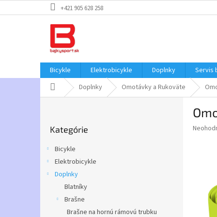
Prejsť
+421 905 628 258
na
obsah
Bicykle
Elektrobicykle
Doplnky
Servis 
Domov
Doplnky
Omotávky a Rukoväte
Omo
B
Omo
o
Preskočiť
č
Priemer
Neohod
Kategórie
kategórie
n
hodnote
ý
produkt
Bicykle
p
je
Elektrobicykle
0,0
a
z
Doplnky
n
5
e
Blatníky
hviezdič
l
Brašne
Brašne na hornú rámovú trubku