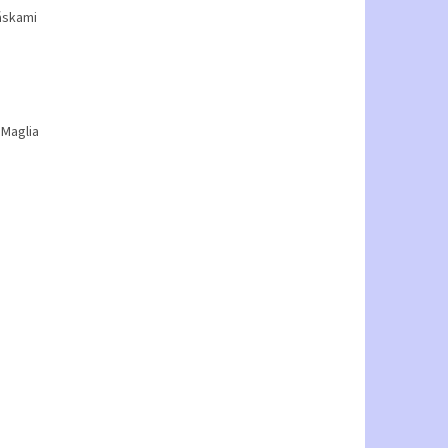
áskami
 Maglia