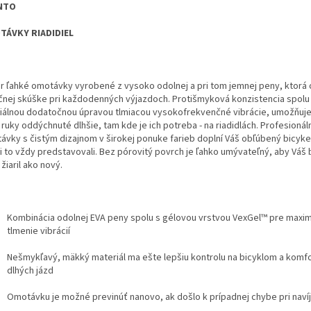
NTO
TÁVKY RIADIDIEL
r ľahké omotávky vyrobené z vysoko odolnej a pri tom jemnej peny, ktorá 
čnej skúške pri každodenných výjazdoch. Protišmyková konzistencia spolu
iálnou dodatočnou úpravou tlmiacou vysokofrekvenčné vibrácie, umožňuj
ruky oddýchnuté dlhšie, tam kde je ich potreba - na riadidlách. Profesionál
ávky s čistým dizajnom v širokej ponuke farieb doplní Váš obľúbený bicykel
si to vždy predstavovali. Bez pórovitý povrch je ľahko umývateľný, aby Váš 
žiaril ako nový.
Kombinácia odolnej EVA peny spolu s gélovou vrstvou VexGel™ pre maxi
tlmenie vibrácií
Nešmykľavý, mäkký materiál ma ešte lepšiu kontrolu na bicyklom a komfo
dlhých jázd
Omotávku je možné previnúť nanovo, ak došlo k prípadnej chybe pri navíj