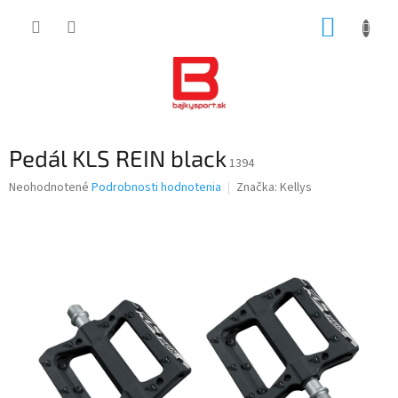
Prejsť
NÁKUP
na
obsah
KOŠÍK
Pedál KLS REIN black
1394
Priemerné
Neohodnotené
Podrobnosti hodnotenia
Značka:
Kellys
hodnotenie
produktu
je
0,0
z
5
hviezdičiek.