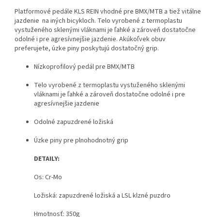
Platformové pedále KLS REIN vhodné pre BMX/MTB a tiež vitálne
jazdenie na iných bicykloch. Telo vyrobené z termoplastu
vystuženého sklenými vláknami je ľahké a zároveň dostatočne
odolné i pre agresívnejšie jazdenie. Akúkoľvek obuv
preferujete, úzke piny poskytujú dostatočný grip.
Nízkoprofilový pedál pre BMX/MTB
Telo vyrobené z termoplastu vystuženého sklenými
vláknami je ľahké a zároveň dostatočne odolné i pre
agresívnejšie jazdenie
Odolné zapuzdrené ložiská
Úzke piny pre plnohodnotný grip
DETAILY:
Os: Cr-Mo
Ložiská: zapuzdrené ložiská a LSL klzné puzdro
Hmotnosť: 350g