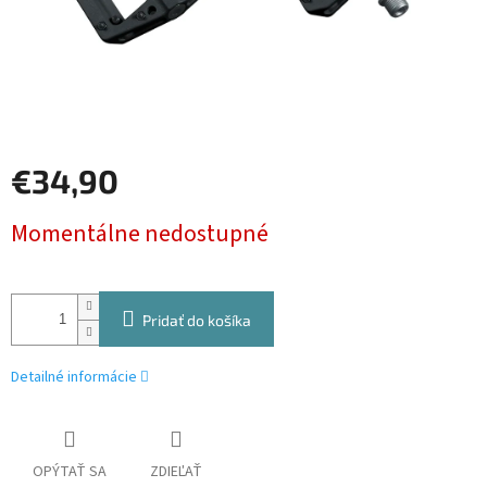
€34,90
Jednotková
Momentálne nedostupné
cena:
Pridať do košíka
Detailné informácie
OPÝTAŤ SA
ZDIEĽAŤ