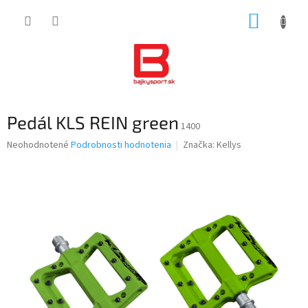
Prejsť
NÁKUP
na
obsah
KOŠÍK
Pedál KLS REIN green
1400
Priemerné
Neohodnotené
Podrobnosti hodnotenia
Značka:
Kellys
hodnotenie
produktu
je
0,0
z
5
hviezdičiek.