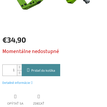
€34,90
Jednotková
Momentálne nedostupné
cena:
Pridať do košíka
Detailné informácie
OPÝTAŤ SA
ZDIEĽAŤ