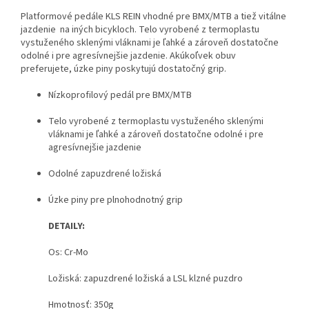
Platformové pedále KLS REIN vhodné pre BMX/MTB a tiež vitálne
jazdenie na iných bicykloch. Telo vyrobené z termoplastu
vystuženého sklenými vláknami je ľahké a zároveň dostatočne
odolné i pre agresívnejšie jazdenie. Akúkoľvek obuv
preferujete, úzke piny poskytujú dostatočný grip.
Nízkoprofilový pedál pre BMX/MTB
Telo vyrobené z termoplastu vystuženého sklenými
vláknami je ľahké a zároveň dostatočne odolné i pre
agresívnejšie jazdenie
Odolné zapuzdrené ložiská
Úzke piny pre plnohodnotný grip
DETAILY:
Os: Cr-Mo
Ložiská: zapuzdrené ložiská a LSL klzné puzdro
Hmotnosť: 350g