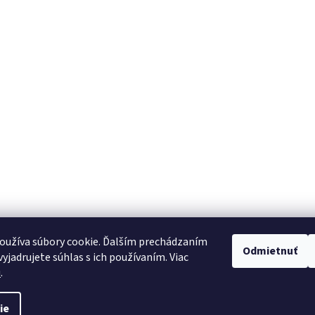
oužíva súbory cookie. Ďalším prechádzaním
Odmietnuť
yjadrujete súhlas s ich používaním. Viac
u
.
ie