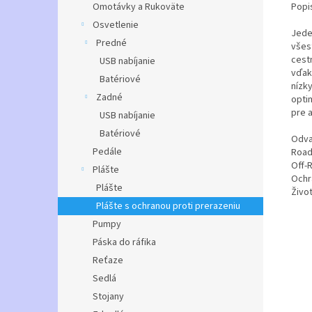
Popi
Omotávky a Rukoväte
Osvetlenie
Jede
Predné
všes
cest
USB nabíjanie
vďak
Batériové
nízk
Zadné
opti
pre 
USB nabíjanie
Batériové
Odva
Pedále
Road
Off-
Plášte
Ochr
Plášte
Živo
Plášte s ochranou proti prerazeniu
Pumpy
Páska do ráfika
Reťaze
Sedlá
Stojany