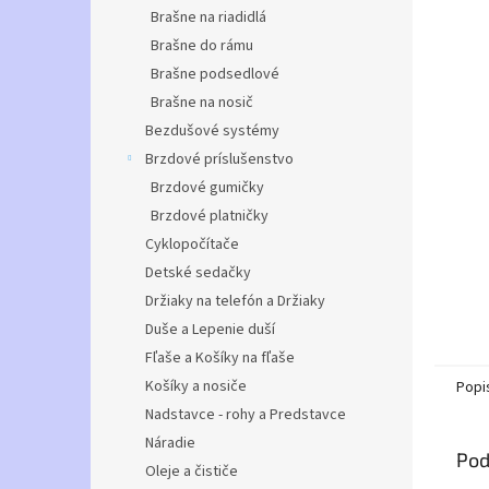
Brašne na riadidlá
Brašne do rámu
Brašne podsedlové
Brašne na nosič
Bezdušové systémy
Brzdové príslušenstvo
Brzdové gumičky
Brzdové platničky
Cyklopočítače
Detské sedačky
Držiaky na telefón a Držiaky
Duše a Lepenie duší
Fľaše a Košíky na fľaše
Košíky a nosiče
Popi
Nadstavce - rohy a Predstavce
Náradie
Pod
Oleje a čističe