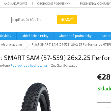
AKO NAKUPOVAŤ
OBCHODNÉ PODMIENKY
PODMIENKY OCHRANY
HĽADAŤ
bicyklov
Oblečenie a Prilby
Obchodné podmienky
Konta
roti prerazeniu
Plášť SMART SAM (57-559) 26x2.25 Performance 67EPI
šť SMART SAM (57-559) 26x2.25 Perfor
né
notené
Podrobnosti hodnotenia
Značka:
Schwalbe
nie
€28
u
Jednotk
Skla
cena:
iek.