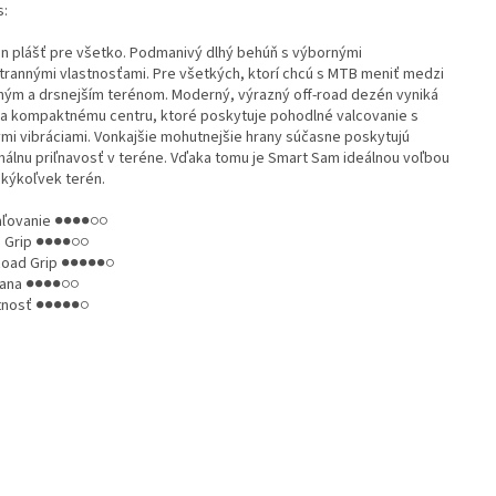
s:
n plášť pre všetko. Podmanivý dlhý behúň s výbornými
trannými vlastnosťami. Pre všetkých, ktorí chcú s MTB meniť medzi
ným a drsnejším terénom. Moderný, výrazný off-road dezén vyniká
a kompaktnému centru, ktoré poskytuje pohodlné valcovanie s
ymi vibráciami. Vonkajšie mohutnejšie hrany súčasne poskytujú
málnu priľnavosť v teréne. Vďaka tomu je Smart Sam ideálnou voľbou
akýkoľvek terén.
ľovanie ●●●●○○
 Grip ●●●●○○
Road Grip ●●●●●○
ana ●●●●○○
tnosť ●●●●●○