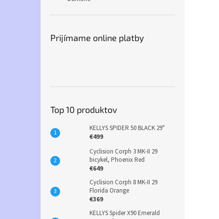
Prijímame online platby
Top 10 produktov
KELLYS SPIDER 50 BLACK 29"
€499
Cyclision Corph 3 MK-II 29
bicykel, Phoenix Red
€649
Cyclision Corph 8 MK-II 29
Florida Orange
€369
KELLYS Spider X90 Emerald