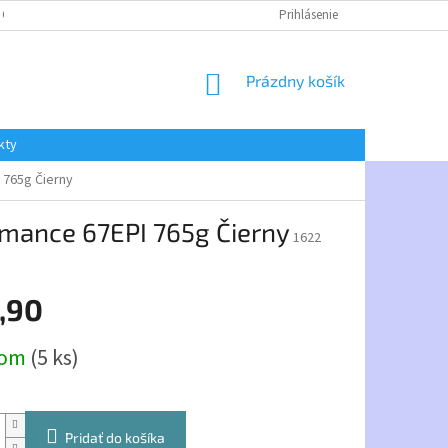
 OSOBNÝCH ÚDAJOV
Prihlásenie
NÁKUPNÝ
Prázdny košík
KOŠÍK
kty
 765g Čierny
mance 67EPI 765g Čierny
1622
,90
ová
dom
(5 ks)
Pridať do košíka