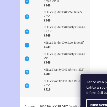
Green 29" XL
€849
KELLYS Spider X40 Steel Blue S
27.5"
€549
KELLYS Spider X40 Dusty Orange
S 27.5"
€549
KELLYS Spider X40 Steel Blue 29"
€549
KELLYS Spider X40 Dusty Orange
29"
€549
KELLYS Vanity X40 White M 27.5"
€589
KELLYS Vanity X30 Steel Blue S
Tento web p
27.5"
tohto webu v
€519
informácií
t
Z
á
Nastaven
Copyright 2026
BAJKY ŠPORT
. Všetky práva vyhradené.