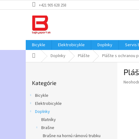
Prejsť
+421 905 628 258
na
obsah
Bicykle
Elektrobicykle
Doplnky
Servis 
Domov
Doplnky
Plášte
Plášte s ochranou p
B
Plá
o
Preskočiť
č
Priemer
Neohod
Kategórie
kategórie
n
hodnote
ý
produkt
Bicykle
p
je
Elektrobicykle
0,0
a
z
Doplnky
n
5
e
Blatníky
hviezdič
l
Brašne
Brašne na hornú rámovú trubku