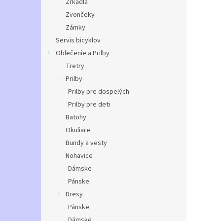
Zrkadlá
Zvončeky
Zámky
Servis bicyklov
Oblečenie a Prilby
Tretry
Prilby
Prilby pre dospelých
Prilby pre deti
Batohy
Okuliare
Bundy a vesty
Nohavice
Dámske
Pánske
Dresy
Pánske
Dámske