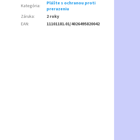
Plášte s ochranou proti
Kategória
:
prerazeniu
Záruka
:
2 roky
EAN
:
11101181.01/4026495820042