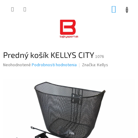
Prejsť
NÁKUP
na
obsah
KOŠÍK
Predný košík KELLYS CITY
1076
Priemerné
Neohodnotené
Podrobnosti hodnotenia
Značka:
Kellys
hodnotenie
produktu
je
0,0
z
5
hviezdičiek.