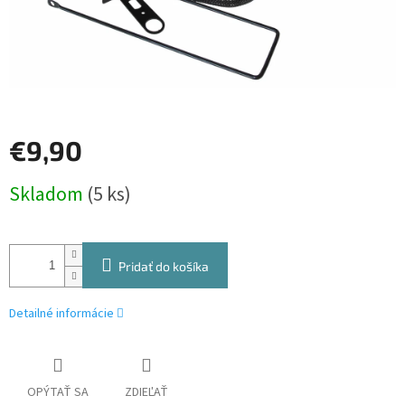
€9,90
Jednotková
Skladom
(5 ks)
cena:
Pridať do košíka
Detailné informácie
OPÝTAŤ SA
ZDIEĽAŤ