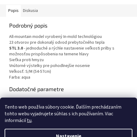
Popis
Diskusia
Podrobný popis
All-mountain model vyrobený In-mold technológiou
23 otvorov pre dokonalý odvod prebytočného tepla
STL 3.0
- jednoduché a rýchle nastavenie veľkosti prilby s
možnosťou prispôsobenia na temene hlavy
Sieťka proti hmyzu
Vnútorné výstelky pre pohodlnejšie nosenie
Veľkosť: S/M (54-57cm)
Farba: aqua
Dodatočné parametre
Kategória
:
Prilby pre dospelých
Tento web používa súbory cookie. Ďalším prechádzaním
Záruka
:
2 roky
tohto webu vyjadrujete súhlas s ich používaním. Viac
informácií
tu
.
Z
á
Nastavenie