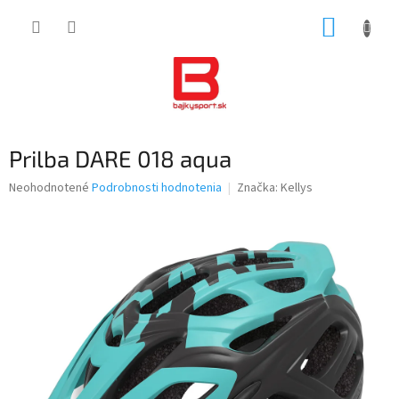
Prejsť
NÁKUP
na
obsah
KOŠÍK
Prilba DARE 018 aqua
Priemerné
Neohodnotené
Podrobnosti hodnotenia
Značka:
Kellys
hodnotenie
produktu
je
0,0
z
5
hviezdičiek.