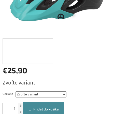
€25,90
Jednotková
Zvoľte variant
cena:
Variant
Pridať do košíka