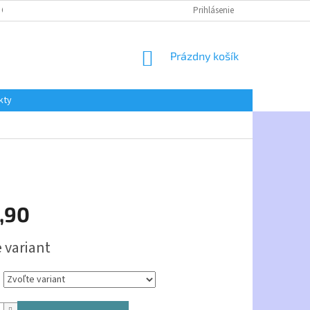
 OSOBNÝCH ÚDAJOV
Prihlásenie
NÁKUPNÝ
Prázdny košík
KOŠÍK
kty
,90
ová
 variant