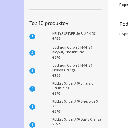
Popi
Top 10 produktov
Pod
KELLYS SPIDER 50 BLACK 29"
Popi
€499
Cyclision Corph 3 MK-II 29
bicykel, Phoenix Red
€649
Cyclision Corph 8 MK-II 29
Florida Orange
€369
KELLYS Spider X90 Emerald
Green 29" XL
€849
KELLYS Spider X40 Steel Blue S
27.5"
€549
KELLYS Spider X40 Dusty Orange
S 27.5"