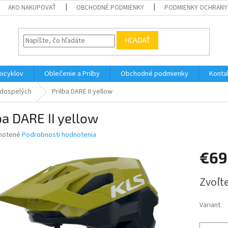
AKO NAKUPOVAŤ
OBCHODNÉ PODMIENKY
PODMIENKY OCHRANY
HĽADAŤ
bicyklov
Oblečenie a Prilby
Obchodné podmienky
Konta
 dospelých
Prilba DARE II yellow
ba DARE II yellow
né
notené
Podrobnosti hodnotenia
nie
€69
u
Jednotk
Zvoľte
cena:
iek.
Variant