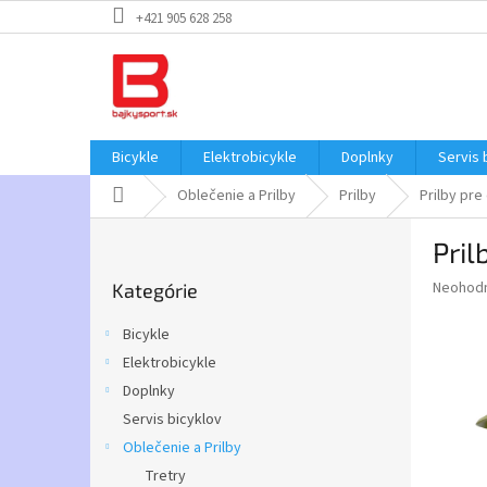
Prejsť
+421 905 628 258
na
obsah
Bicykle
Elektrobicykle
Doplnky
Servis 
Domov
Oblečenie a Prilby
Prilby
Prilby pre
B
Pril
o
Preskočiť
č
Priemer
Neohod
Kategórie
kategórie
n
hodnote
ý
produkt
Bicykle
p
je
Elektrobicykle
0,0
a
z
Doplnky
n
5
e
Servis bicyklov
hviezdič
l
Oblečenie a Prilby
Tretry