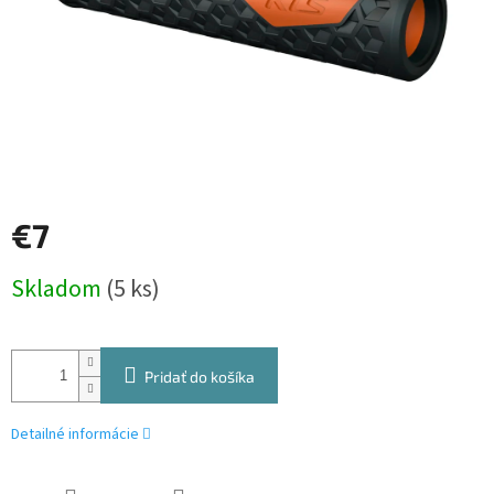
€7
Jednotková
Skladom
(5 ks)
cena:
Pridať do košíka
Detailné informácie