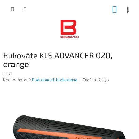
Prejsť
NÁKUP
na
obsah
KOŠÍK
Rukoväte KLS ADVANCER 020,
orange
1667
Priemerné
Neohodnotené
Podrobnosti hodnotenia
Značka:
Kellys
hodnotenie
produktu
je
0,0
z
5
hviezdičiek.