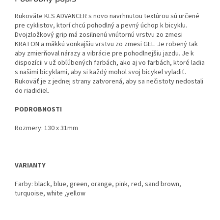
Rukoväte KLS ADVANCER s novo navrhnutou textúrou sú určené
pre cyklistov, ktorí chcú pohodlný a pevný úchop k bicyklu.
Dvojzložkový grip má zosilnenú vnútornú vrstvu zo zmesi
KRATON a mäkkú vonkajšiu vrstvu zo zmesi GEL. Je robený tak
aby zmierňoval nárazy a vibrácie pre pohodlnejšiu jazdu. Je k
dispozícii v už obľúbených farbách, ako aj vo farbách, ktoré ladia
s našimi bicyklami, aby si každý mohol svoj bicykel vyladiť.
Rukoväť je z jednej strany zatvorená, aby sa nečistoty nedostali
do riadidiel.
PODROBNOSTI
Rozmery: 130 x 31mm
VARIANTY
Farby: black, blue, green, orange, pink, red, sand brown,
turquoise, white ,yellow