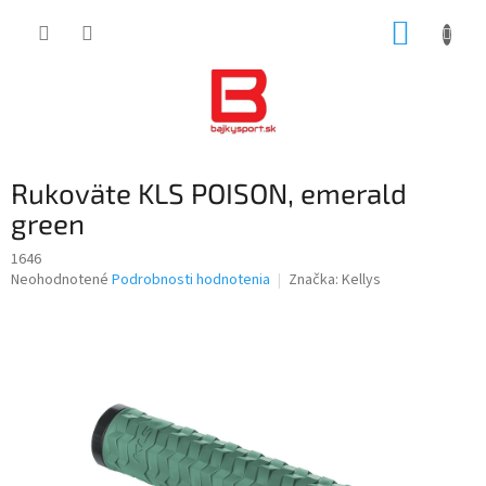
Prejsť
NÁKUP
na
obsah
KOŠÍK
Rukoväte KLS POISON, emerald
green
1646
Priemerné
Neohodnotené
Podrobnosti hodnotenia
Značka:
Kellys
hodnotenie
produktu
je
0,0
z
5
hviezdičiek.