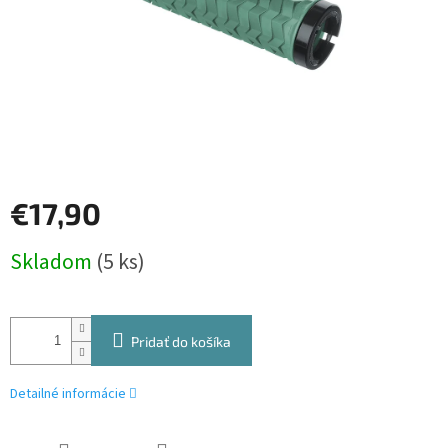
€17,90
Jednotková
Skladom
(5 ks)
cena:
Pridať do košíka
Detailné informácie