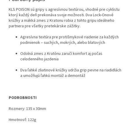
KLS POISON sú gripy s agresívnou textúrou, vhodné pre cyklistu
ktorý každý deň prekonáva svoje možnosti. Dva Lock-Onové
krúžky a mäkká zmes z Kratonu robia z tohto gripu ideálneho
partnera pre všetky pretekárske zážitky.
Agresívna textúra pre protišmykové riadenie za každých
podmienok – suchých, mokrých, alebo blatových
Odolná zmes z Kratónu zaručí komfort aj počas
celodenného jazdenia
Dva ľahké zliatinové krúžky udržia grip pevne na riadidlách
a umožňujú ľahkú montáž a demontáž
PODROBNOSTI
Rozmery: 135 x 30mm
Hmotnosť: 122g