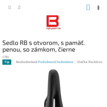
Prejsť
NÁKUP
na
obsah
KOŠÍK
Sedlo RB s otvorom, s pamäť.
penou, so zámkom, čierne
1781
Priemerné
Neohodnotené
Podrobnosti hodnotenia
Značka:
Rockbros
Tip
hodnotenie
produktu
je
0,0
z
5
hviezdičiek.