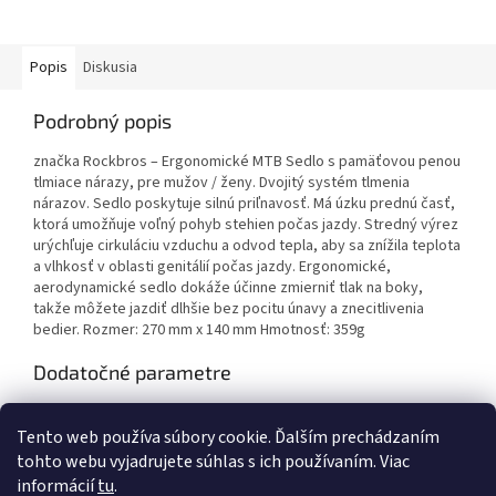
Popis
Diskusia
Podrobný popis
značka Rockbros – Ergonomické MTB Sedlo s pamäťovou penou
tlmiace nárazy, pre mužov / ženy. Dvojitý systém tlmenia
nárazov. Sedlo poskytuje silnú priľnavosť. Má úzku prednú časť,
ktorá umožňuje voľný pohyb stehien počas jazdy. Stredný výrez
urýchľuje cirkuláciu vzduchu a odvod tepla, aby sa znížila teplota
a vlhkosť v oblasti genitálií počas jazdy. Ergonomické,
aerodynamické sedlo dokáže účinne zmierniť tlak na boky,
takže môžete jazdiť dlhšie bez pocitu únavy a znecitlivenia
bedier. Rozmer: 270 mm x 140 mm Hmotnosť: 359g
Dodatočné parametre
Kategória
:
Sedlá
Tento web používa súbory cookie. Ďalším prechádzaním
Záruka
:
2 roky
tohto webu vyjadrujete súhlas s ich používaním. Viac
informácií
tu
.