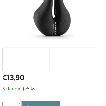
€13,90
Jednotková
Skladom
(>5 ks)
cena: