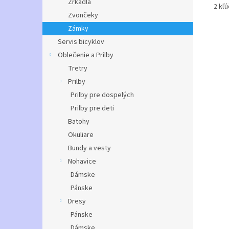
Zrkadlá
2 kľ
Zvončeky
Zámky
Servis bicyklov
Oblečenie a Prilby
Tretry
Prilby
Prilby pre dospelých
Prilby pre deti
Batohy
Okuliare
Bundy a vesty
Nohavice
Dámske
Pánske
Dresy
Pánske
Dámske