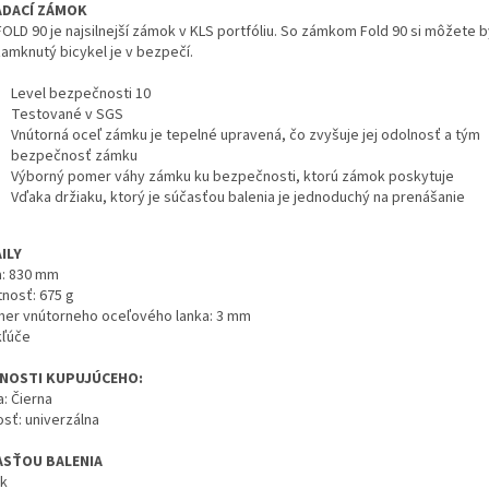
ADACÍ ZÁMOK
OLD 90 je najsilnejší zámok v KLS portfóliu. So zámkom Fold 90 si môžete by
zamknutý bicykel je v bezpečí.
Level bezpečnosti 10
Testované v SGS
Vnútorná oceľ zámku je tepelné upravená, čo zvyšuje jej odolnosť a tým
bezpečnosť zámku
Výborný pomer váhy zámku ku bezpečnosti, ktorú zámok poskytuje
Vďaka držiaku, ktorý je súčasťou balenia je jednoduchý na prenášanie
ILY
a: 830 mm
nosť: 675 g
mer vnútorneho oceľového lanka: 3 mm
kľúče
NOSTI KUPUJÚCEHO:
: Čierna
osť: univerzálna
ASŤOU BALENIA
ak