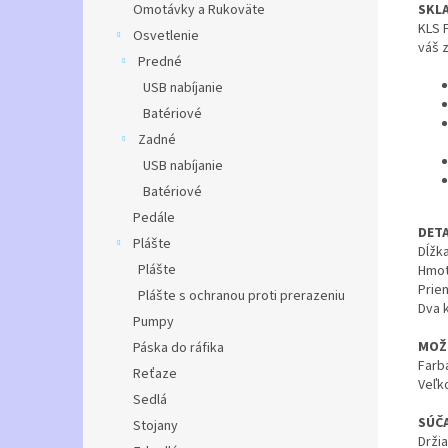
SKL
Omotávky a Rukoväte
KLS F
Osvetlenie
váš 
Predné
USB nabíjanie
Batériové
Zadné
USB nabíjanie
Batériové
Pedále
DETA
Plášte
Dĺžk
Plášte
Hmot
Prie
Plášte s ochranou proti prerazeniu
Dva 
Pumpy
MOŽ
Páska do ráfika
Farba
Reťaze
Veľk
Sedlá
SÚČ
Stojany
Drži