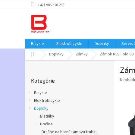
Prejsť
+421 905 628 258
na
obsah
Bicykle
Elektrobicykle
Doplnky
Servis 
Domov
Doplnky
Zámky
Zámok KLS Fold 90
B
Zám
o
Preskočiť
č
Priemer
Neohod
Kategórie
kategórie
n
hodnote
ý
produkt
Bicykle
p
je
Elektrobicykle
0,0
a
z
Doplnky
n
5
e
Blatníky
hviezdič
l
Brašne
Brašne na hornú rámovú trubku