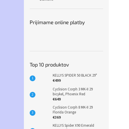
Prijímame online platby
Top 10 produktov
KELLYS SPIDER 50 BLACK 29"
€499
Cyclision Corph 3 MK-II 29
bicykel, Phoenix Red
€649
Cyclision Corph 8 MK-II 29
Florida Orange
€369
KELLYS Spider X90 Emerald