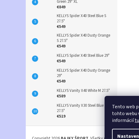
Green 29" XL
€849
KELLYS Spider X40 Steel Blue S
27.5"
€549
KELLYS Spider X40 Dusty Orange
S 27.5"
€549
KELLYS Spider X40 Steel Blue 29"
€549
KELLYS Spider X40 Dusty Orange
29"
€549
KELLYS Vanity X40 White M 27.5"
€589
KELLYS Vanity X30 Steel Blue S
Tento web p
27.5"
tohto webu v
€519
informácií
t
Z
á
Nastaven
Copyright 2026
BAJKY ŠPORT
. Všetky práva vyhradené.