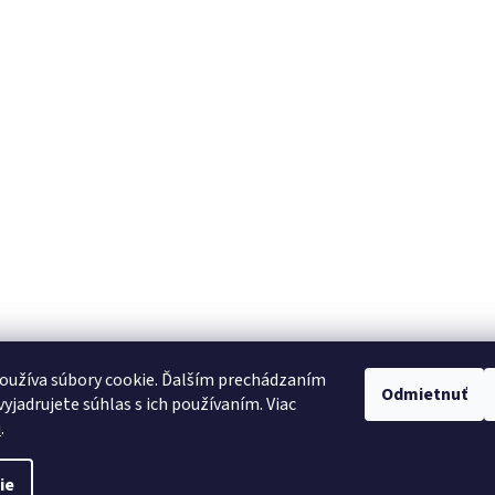
oužíva súbory cookie. Ďalším prechádzaním
Odmietnuť
yjadrujete súhlas s ich používaním. Viac
u
.
ie