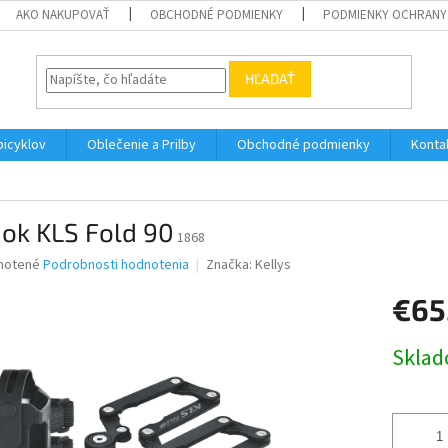
AKO NAKUPOVAŤ
OBCHODNÉ PODMIENKY
PODMIENKY OCHRANY
HĽADAŤ
bicyklov
Oblečenie a Prilby
Obchodné podmienky
Konta
ok KLS Fold 90
1868
né
notené
Podrobnosti hodnotenia
Značka:
Kellys
nie
€65
u
Jednotk
Skla
cena:
iek.