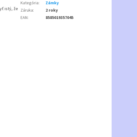
Kategória
:
Zámky
ť istý, že
Záruka
:
2 roky
EAN
:
8585019357045