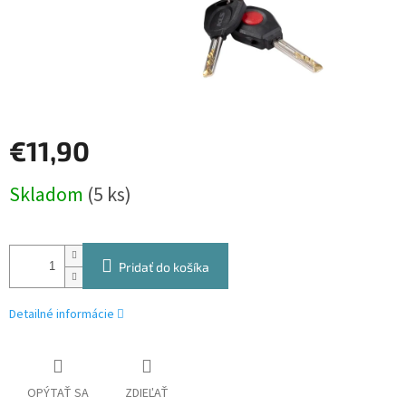
€11,90
Jednotková
Skladom
(5 ks)
cena:
Pridať do košíka
Detailné informácie
OPÝTAŤ SA
ZDIEĽAŤ