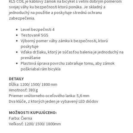
KLS COIL je káblový zámok na bicykel s veľmi dobrým pomerom
svojej váhy ku bezpečnosti ktorú ponúka. Je skladný a
jednoduchý na použitie a poskytuje strednú ochranu
zabezpečenia.
Level bezpečnsti 4
Testované SGS
Výborný pomer váhy zámku k bezpečnosti, ktorú
poskytuje
Vďaka držiaku, ktorý je súčasťou balenia je jednoduchý na
prenášanie
Plastová úprava povrchu zabraňuje tomu, aby zámok
poškriabal rám bicykla
DETAILY
Dĺžka: 1200/ 1500/ 1800 mm
Hmotnosť: 380 g
Priemer vnútorneho oceľového lanka: 5,6 mm
Dva klúče, z ktorých jeden je vybavený LED diódov
MOŽNOSTI KUPUJÚCEHO:
Farba: Čierna
Veľkosť: 1200/ 1500/ 1800mm