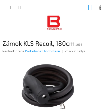
Prejsť
NÁKUP
na
obsah
KOŠÍK
Zámok KLS Recoil, 180cm
1916
Priemerné
Neohodnotené
Podrobnosti hodnotenia
Značka:
Kellys
hodnotenie
produktu
je
0,0
z
5
hviezdičiek.