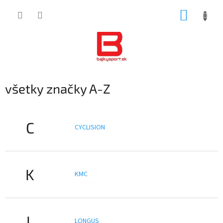
Prejsť
NÁKUP
na
obsah
KOŠÍK
všetky značky A-Z
C
CYCLISION
K
KMC
L
LONGUS